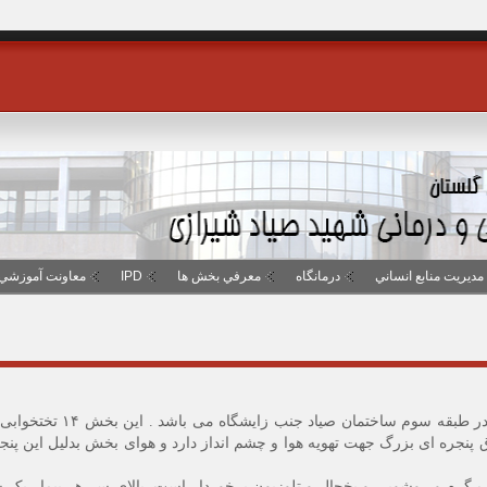
مديريت منابع انساني
درمانگاه
معرفي بخش ها
IPD
معاونت آموزشي
ق پنجره ای بزرگ جهت تهویه هوا و چشم انداز دارد و هوای بخش بدلیل این پنجر
 گرم و روشویی و یخچال و تلوزیون برخوردار است .بالای سر هر بیمار یک س