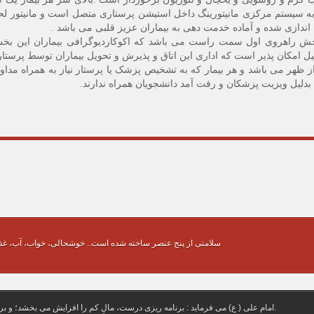
ق به سیستم مرکزی مانیتورینگ داخل استیشن پرستاری متصل است و مانیتور 
 اندازی شده و آماده خدمت دهی به بیماران عزیز قلبی می باشد .
 بخش راهروی اول سمت راست می باشد که اکوکاردیوگرافی بیماران این ب
امکان پذیر است که اداری این اتاق و پذیرش و تحویل بیماران توسط پرستار 
ملاقات این بخش روزانه ساعت ۴-۳ بعداز ظهر می باشد و هر بیمار که به تشخیص پزشک یا پرستار نیاز 
ن بدلیل ویزیت پزشکان و رفت آمد دانشجویان همراه ندارند.
سلامتی از پنج عنصر ساخته شده است.. خوشحالی، خواب، آب، غ
امام علی ( ع) می فرماید : برنامه‏ ريزى درست، مالِ كم را افزايش مى ‏بخشد؛ و برنامه ‏ريزى نادرست، مال بسيار را نابود مى‏ كند.