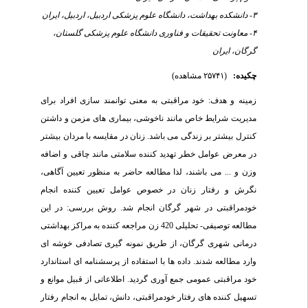
۳- دانشکده بهداشت، دانشگاه علوم پزشکی اردبیل، اردبیل، ایران
۴- معاونت تحقیقات و فناوری دانشگاه علوم پزشکی گلستان،
گرگان، ایران
چکیده:
(۲۵۷۴۱ مشاهده)
زمینه و هدف: خود مراقبتی به معنی توانمند سازی افراد برای
مدیریت شرایط خاص مانند ناخوشی، بیماری های مزمن و داشتن
کنترل بیشتر بر زندگی می باشد. زنان در مقایسه با مردان بیشتر
در معرض عوامل خطر تهدید کننده سلامتی مانند چاقی و اضافه
وزن و ... می باشند، لذا مطالعه حاضر به منظور تعیین آگاهی،
نگرش و رفتار زنان در خصوص عوامل تعیین کننده انجام
خودمراقبتی در شهر گرگان انجام شد. روش بررسی: در این
مطالعه توصیفی- تحلیلی 420 زن مراجعه کننده به مراکز بهداشتی
درمانی شهری گرگان، از طریق نمونه گیری تصادفی خوشه ای
وارد مطالعه شدند. داده ها با استفاده از پرسشنامه ای استاندارد
خود مراقبتی عمومی جمع آوری گردید. اطلاعاتی از قبیل موانع و
تسهیل کننده های رفتار خودمراقبتی، دانش، تمایل به انجام رفتار