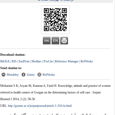
Download citation:
BibTeX
|
RIS
|
EndNote
|
Medlars
|
ProCite
|
Reference Manager
|
RefWorks
Send citation to:
Mendeley
Zotero
RefWorks
Mirkarimi S K, Aryaie M, Kamran A, Farid H. Knowledge, attitude and practice of women
referred to health centers of Gorgan on the determining factors of self-care . Jorjani
Biomed J 2014; 2 (2) :58-50
URL:
http://goums.ac.ir/jorjanijournal/article-1-316-fa.html