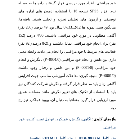
خود مراقبتی، افراد مورد بررسی قرار گرفتند. داده ها به وسیله
نرم افزار SPSS نسخه 16 با استفاده آزمون های آماره های
توصیفی و آزمون های تحلیلی تجزیه و تحلیل شدند. یافته ها:
میانگین سنی نمونه ها 2/12±07/33 سال بود. 49 درصد (206 نفر)
آگاهی مطلوبی در مورد خود مراقبتی داشتند، 4/36 درصد (152
نفر) برای انجام خود مراقبتی تمایل داشتند و 8/21 درصد ( 92 نفر)
فعالیت های مرتبط با خود مراقبتی را انجام می دادند. رابطه معنی
داری بین دانش و انجام خود مراقبتی (0001/0=P) ، نگرش و انجام
خود مراقبتی (0001/0=P) و بین دانش و رفتار وجود داشت
(0001/0=P). نتیجه گیری: مداخلات آموزشی مناسب جهت افزایش
آگاهی زنان باید مد نظر قرار گرفته و نگرش شرکت کنندگان نیز
باید با استفاده از تکنیک های تغییر نگرش مانند مصاحبه عمیق
مورد ارزیابی قرار گیرد. متعاقبا به دنبال آن، بهبود عملکرد نیز رخ
دهد.
واژه‌های کلیدی:
آگاهی
،
نگرش
،
عملکرد
،
عوامل تعیین کننده
،
خود
مراقبتی
متن کامل
[PDF 993 kb]
|
متن کامل (HTML)
[English