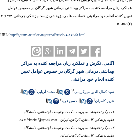
میرکریمی سید کمال الدین، آریایی محمد، کامران عزیز، فرید حسن. آگاهی، نگرش و
عملکرد زنان مراجعه کننده به مراکز بهداشتی درمانی شهر گرگان در خصوص عوامل
تعیین کننده انجام خود مراقبتی. فصلنامه علمی پژوهشی زیست پزشکی جرجانی. ۱۳۹۳; ۲
(۲) :۵۸-۵۰
URL:
http://goums.ac.ir/jorjanijournal/article-۱-۳۱۶-fa.html
آگاهی، نگرش و عملکرد زنان مراجعه کننده به مراکز
بهداشتی درمانی شهر گرگان در خصوص عوامل تعیین
کننده انجام خود مراقبتی
۲
۱
*
سید کمال الدین میرکریمی
،
محمد آریایی
،
۴
۳
عزیز کامران
،
حسن فرید
۱- مرکز تحقیقات مدیریت سلامت و توسعه اجتماعی، دانشگاه
علوم پزشکی گلستان، گرگان، ایران ،
ak.mirkarimi@gmail.com
۲- مرکز تحقیقات مدیریت سلامت و توسعه اجتماعی، دانشگاه
علوم پزشکی گلستان، گرگان، ایران