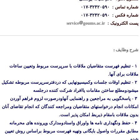
ماره تماس :
۳۲۴۲۰۵۹۰-۰۱۷
ماره فکس :
۳۲۴۲۰۵۹۰-۰۱۷
ست الکترونیک :
goums.ac.ir
service
رح
وظایف
:
۱ - تنظیم فهرست متقاضیان ملاقات با سرپرست مربوط وتعیین ساعات
لاقات برای آنها.
۲ - تنظیم اوقات جلسات وکمیسیونهایی که دردفترسرپرست مربوطه تشکیل
یشودومطلع ساختن مقامات یاافراد شرکت کننده درجلسه
۳ - پاسخگویی به مراجعین و راهنمایی آنهاودرصورت لزوم فراهم آوردن
مکانات انجام درخواستهای متقاضیان ومراجعه کنندگان که انجام تقاضای آنان
دون ملاقات بامقام ذیربط امکان پذیر است.
۴ - حفظ ونگهداری نامه ها واوراق واسنادومدارک وپرونده های محرمانه
طابق مقررات واصول بایگانی وتهیه فهرست مربوط براساس روش تعیین
ده.