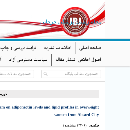
مجله زیست پزشکی جرجانی
صفحه اصلی
اطلاعات نشریه
فرآیند بررسی و چاپ 
اصول اخلاقی انتشار مقاله
سیاست دسترسی آزاد
آ
دوره ۱۲، شماره ۴ - ( ۱۰- )
ram on adiponectin levels and lipid profiles in overweight
women from Absard City
چکیده:
(۱۴۲۰۶ مشاهده)