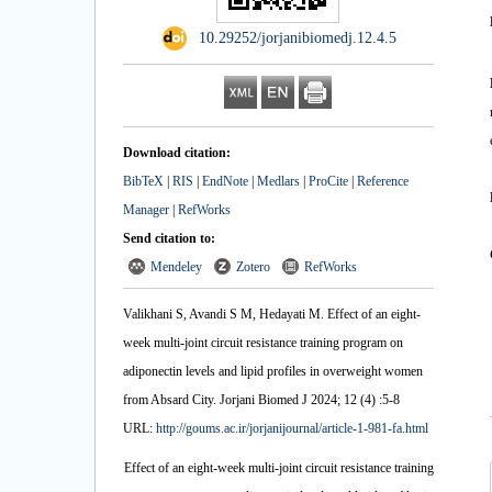
‎ 10.29252/jorjanibiomedj.12.4.5
Download citation:
BibTeX
|
RIS
|
EndNote
|
Medlars
|
ProCite
|
Reference
Manager
|
RefWorks
Send citation to:
Mendeley
Zotero
RefWorks
Valikhani S, Avandi S M, Hedayati M. Effect of an eight-
week multi-joint circuit resistance training program on
adiponectin levels and lipid profiles in overweight women
from Absard City. Jorjani Biomed J 2024; 12 (4) :5-8
URL:
http://goums.ac.ir/jorjanijournal/article-1-981-fa.html
Effect of an eight-week multi-joint circuit resistance training