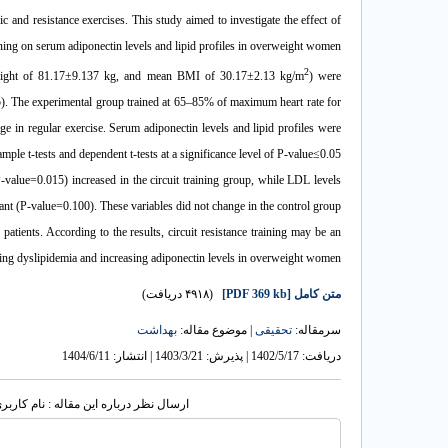
ic and resistance exercises. This study aimed to investigate the effect of
raining on serum adiponectin levels and lipid profiles in overweight women.
2
eight of 81.17±9.137 kg, and mean BMI of 30.17±2.13 kg/m
) were
15). The experimental group trained at 65–85% of maximum heart rate for
ge in regular exercise. Serum adiponectin levels and lipid profiles were
mple t-tests and dependent t-tests at a significance level of P-value≤0.05.
-value=0.015) increased in the circuit training group, while LDL levels
ant (P-value=0.100). These variables did not change in the control group.
patients. According to the results, circuit resistance training may be an
ing dyslipidemia and increasing adiponectin levels in overweight women.
(۴۹۱۸ دریافت)
[PDF 369 kb]
متن کامل
سرمقاله:
تحقیقی
| موضوع مقاله:
بهداشت
دریافت: 1402/5/17 | پذیرش: 1403/3/21 | انتشار: 1404/6/11
ارسال نظر درباره این مقاله : نام کار: