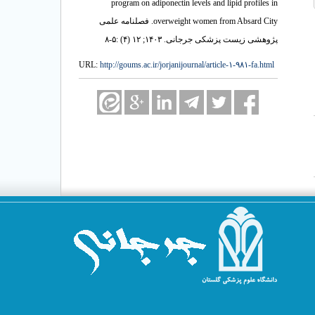
program on adiponectin levels and lipid profiles in
overweight women from Absard City. فصلنامه علمی
پژوهشی زیست پزشکی جرجانی. ۱۴۰۳; ۱۲ (۴) :۵-۸
URL:
http://goums.ac.ir/jorjanijournal/article-۱-۹۸۱-fa.html