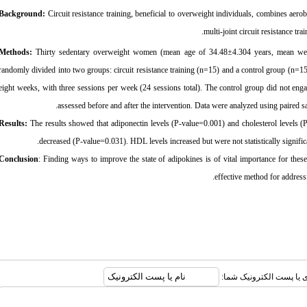
Background:
Circuit resistance training, beneficial to overweight individuals, combines aerob
multi-joint circuit resistance t
Methods:
Thirty sedentary overweight women (mean age of 34.48±4.304 years, mean w
randomly divided into two groups: circuit resistance training (n=15) and a control group (n=
eight weeks, with three sessions per week (24 sessions total). The control group did not enga
assessed before and after the intervention. Data were analyzed using paired sa
Results:
The results showed that adiponectin levels (P-value=0.001) and cholesterol levels (P
decreased (P-value=0.031). HDL levels increased but were not statistically signific
Conclusion
: Finding ways to improve the state of adipokines is of vital importance for these 
effective method for address
بری یا پست الکترونیک شما