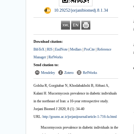
‎ 10.29252/jorjanibiomedj.8.1.34
Download citation:
BibTeX
|
RIS
|
EndNote
|
Medlars
|
ProCite
|
Reference
Manager
|
RefWorks
Send citation to:
Mendeley
Zotero
RefWorks
Golsha R, Gorgitabar N, Khodabakhshi B, Abbasi A,
Kalani H. Mucormycosis prevalence in diabetic individuals
in the northeast of Iran: a 10-year retrospective study.
Jorjani Biomed J 2020; 8 (1) :34-40
URL:
http://goums.ac.ir/jorjanijournal/article-1-716-fa.html
Mucormycosis prevalence in diabetic individuals in the