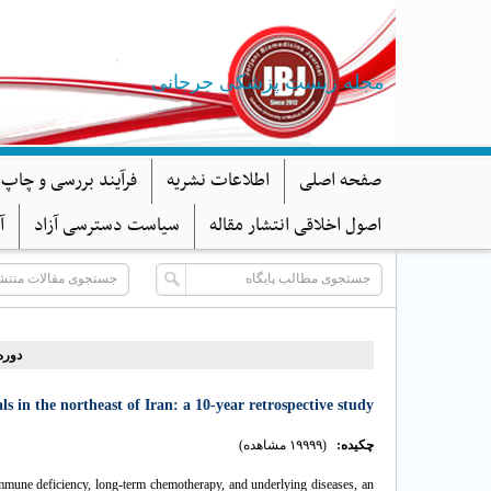
مجله زیست پزشکی جرجانی
صفحه اصلی
اطلاعات نشریه
فرآیند بررسی و چاپ 
اصول اخلاقی انتشار مقاله
سیاست دسترسی آزاد
آ
دوره ۸، شماره ۱ - ( )
s in the northeast of Iran: a 10-year retrospective study
چکیده:
(۱۹۹۹۹ مشاهده)
 immune deficiency, long-term chemotherapy, and underlying diseases, an