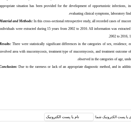
appropriate situation has been provided for the development of opportunistic infections, 
evaluating clinical symptoms, laboratory fin
Material and Methods:
In this cross-sectional retrospective study, all recorded cases of mucorm
individuals were extracted during 15 years from 2002 to 2016. All information was extracted 
2002 to 2016, 1
Results:
There were statistically significant differences in the categories of sex, residence, 
involved area with mucormycosis, treatment type of mucormycosis, and treatment outcome of m
observed in the categories of age, under
Conclusion:
Due to the rareness or lack of an appropriate diagnostic method, and in additio
بری یا پست الکترونیک شما