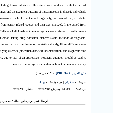
including fungal infections. This study was conducted with the aim of
dings, and the treatment outcome of mucormycosis in diabetic individuals.
ycosis in the health centers of Gorgan city, northeast of Iran, in diabetic
from patient-related records and then was analyzed. In the period from
2 diabetic individuals with mucormycosis were referred to health centers.
education, taking drug, addiction, diabetes status, methods of diagnosis,
ucormycosis. Furthermore, no statistically significant difference was
lying diseases (other than diabetes), hospitalization, and diagnostic time.
n, due to lack of an appropriate treatment, attention should be paid to
invasive mucormycosis in individuals with immunodeficiency.
(۷۱۴۱ دریافت)
[PDF 267 kb]
متن کامل
سرمقاله:
تحقیقی
| موضوع مقاله:
بهداشت
دریافت: 1398/11/10 | پذیرش: 1398/12/10 | انتشار: 1398/12/11
ارسال نظر درباره این مقاله : نام کار: