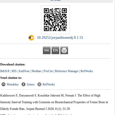
‎ 10.29252/jorjanibiomedj.8.1.51
Download citation:
BibTeX
|
RIS
|
EndNote
|
Medlars
|
ProCite
|
Reference Manager
|
RefWorks
Send citation to:
Mendeley
Zotero
RefWorks
Kaikhosravi F, Daryanoosh F, Koushkie Jahromi M, Nemati J. The Effect of High
Intensity Interval Training with Genistein on Biomechanical Properties of Femur Bone in
Elderly Female Rats. Jorjani Biomed J 2020; 8 (1) :51-59