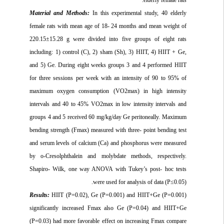
Material and Methods:
In this experimental study, 40 elderly
female rats with mean age of 18- 24 months and mean weight of
220.15±15.28 g were divided into five groups of eight rats
including: 1) control (C), 2) sham (Sh), 3) HIIT, 4) HIIT + Ge,
and 5) Ge. During eight weeks groups 3 and 4 performed HIIT
for three sessions per week with an intensity of 90 to 95% of
maximum oxygen consumption (VO2max) in high intensity
intervals and 40 to 45% VO2max in low intensity intervals and
groups 4 and 5 received 60 mg/kg/day Ge peritoneally. Maximum
bending strength (Fmax) measured with three- point bending test
and serum levels of calcium (Ca) and phosphorus were measured
by o-Cresolphthalein and molybdate methods, respectively.
Shapiro- Wilk, one way ANOVA with Tukey’s post- hoc tests
were used for analysis of data (P≤0.05).
Results:
HIIT (P=0.02), Ge (P=0.001) and HIIT+Ge (P=0.001)
significantly increased Fmax also Ge (P=0.04) and HIIT+Ge
(P=0.03) had more favorable effect on increasing Fmax compare