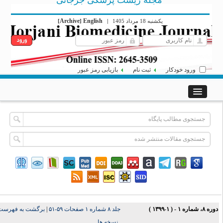
مجله زیست پزشکی جرجانی
Archive
English
[
]
|
یکشنبه 18 مرداد 1405
ورود خودکار
ثبت نام
بازیابی رمز عبور
برگشت به فهرست
|
جلد ۸ شماره ۱ صفحات ۵۹-۵۱
وره ۸، شماره ۱ - ( ۱-۱۳۹۹
نسخه ها