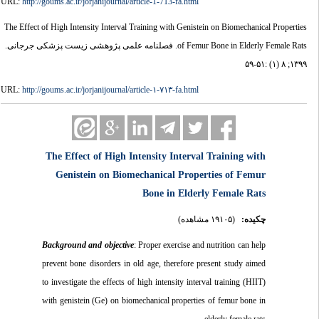
URL:
http://goums.ac.ir/jorjanijournal/article-1-713-fa.html
The Effect of High Intensity Interval Training with Genistein on Biomechanical Properties
of Femur Bone in Elderly Female Rats. فصلنامه علمی پژوهشی زیست پزشکی جرجانی.
۱۳۹۹; ۸ (۱) :۵۱-۵۹
URL:
http://goums.ac.ir/jorjanijournal/article-۱-۷۱۳-fa.html
The Effect of High Intensity Interval Training with
Genistein on Biomechanical Properties of Femur
Bone in Elderly Female Rats
چکیده:
(۱۹۱۰۵ مشاهده)
Background and objective
: Proper exercise and nutrition can help
prevent bone disorders in old age, therefore present study aimed
to investigate the effects of high intensity interval training (HIIT)
with genistein (Ge) on biomechanical properties of femur bone in
elderly female rats.