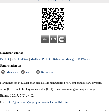
Download citation:
BibTeX
|
RIS
|
EndNote
|
Medlars
|
ProCite
|
Reference Manager
|
RefWorks
Send citation to:
Mendeley
Zotero
RefWorks
Karimimanesh F, Davarpanah Jazi M, Mohammadifard N. Comparing dietary diversity
score (DDS) with healthy eating index (HEI) using data mining techniques. Jorjani
Biomed J 2017; 5 (2) :44-62
URL:
http://goums.ac.ir/jorjanijournal/article-1-560-fa.html