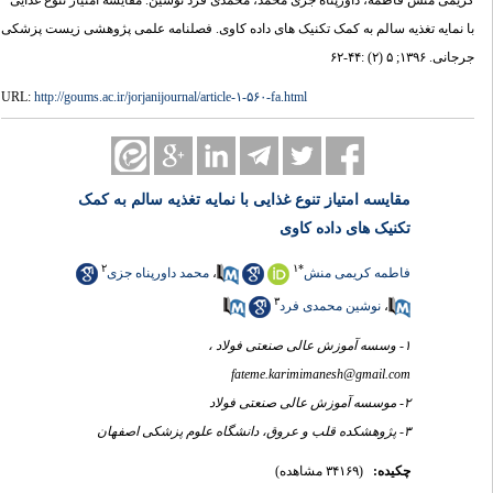
کریمی منش فاطمه، داورپناه جزی محمد، محمدی فرد نوشین. مقایسه امتیاز تنوع غذایی
با نمایه تغذیه سالم به کمک تکنیک های داده کاوی. فصلنامه علمی پژوهشی زیست پزشکی
جرجانی. ۱۳۹۶; ۵ (۲) :۴۴-۶۲
URL:
http://goums.ac.ir/jorjanijournal/article-۱-۵۶۰-fa.html
مقایسه امتیاز تنوع غذایی با نمایه تغذیه سالم به کمک
تکنیک های داده کاوی
۲
۱
*
فاطمه کریمی منش
،
محمد داورپناه جزی
۳
،
نوشین محمدی فرد
۱- وسسه آموزش عالی صنعتی فولاد ،
fateme.karimimanesh@gmail.com
۲- موسسه آموزش عالی صنعتی فولاد
۳- پژوهشکده قلب و عروق، دانشگاه علوم پزشکی اصفهان
چکیده:
(۳۴۱۶۹ مشاهده)