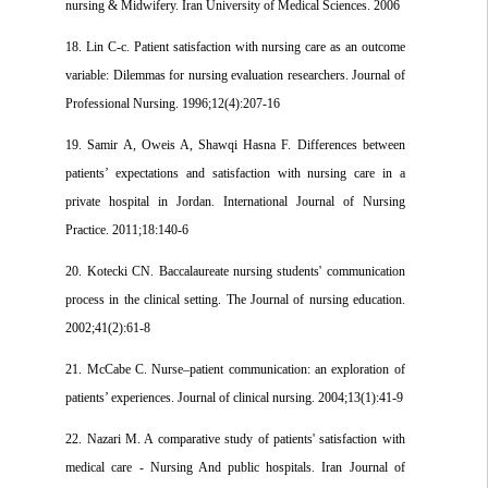
nursing & Midwifery. Iran University of Medical Sciences. 2006
18. Lin C-c. Patient satisfaction with nursing care as an outcome
variable: Dilemmas for nursing evaluation researchers. Journal of
Professional Nursing. 1996;12(4):207-16
19. Samir A, Oweis A, Shawqi Hasna F. Differences between
patients’ expectations and satisfaction with nursing care in a
private hospital in Jordan. International Journal of Nursing
Practice. 2011;18:140-6
20. Kotecki CN. Baccalaureate nursing students' communication
process in the clinical setting. The Journal of nursing education.
2002;41(2):61-8
21. McCabe C. Nurse–patient communication: an exploration of
patients’ experiences. Journal of clinical nursing. 2004;13(1):41-9
22. Nazari M. A comparative study of patients' satisfaction with
medical care - Nursing And public hospitals. Iran Journal of