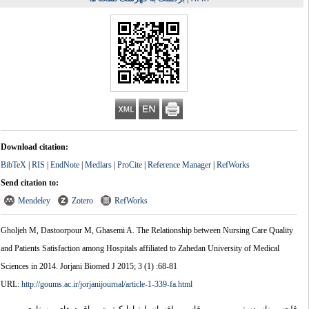
Download citation:
BibTeX
|
RIS
|
EndNote
|
Medlars
|
ProCite
|
Reference Manager
|
RefWorks
Send citation to:
Mendeley
Zotero
RefWorks
Gholjeh M, Dastoorpour M, Ghasemi A. The Relationship between Nursing Care Quality
and Patients Satisfaction among Hospitals affiliated to Zahedan University of Medical
Sciences in 2014. Jorjani Biomed J 2015; 3 (1) :68-81
URL:
http://goums.ac.ir/jorjanijournal/article-1-339-fa.html