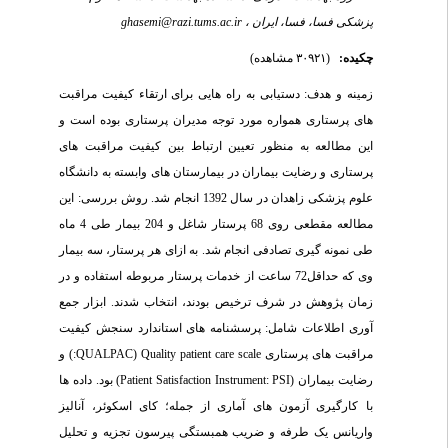
ghasemi@razi.tums.ac.ir
پزشکی فسا، فسا، ایران ،
چکیده:
(۳۰۹۲۱ مشاهده)
زمینه و هدف: دستیابی به راه هایی برای ارتقاء کیفیت مراقبت
های پرستاری همواره مورد توجه مدیران پرستاری بوده است و
این مطالعه به منظور تعیین ارتباط بین کیفیت مراقبت های
پرستاری و رضایت بیماران در بیمارستان های وابسته به دانشگاه
علوم پزشکی زاهدان در سال 1392 انجام شد. روش بررسی: این
مطالعه مقطعی روی 68 پرستار شاغل و 204 بیمار طی 4 ماه
طی نمونه گیری تصادفی انجام شد. به ازای هر پرستار، سه بیمار
وی که حداقل72 ساعت از خدمات پرستار مربوطه استفاده و در
زمان پژوهش در شرف ترخیص بودند، انتخاب شدند. ابزار جمع
آوری اطلاعات شامل: پرسشنامه های استاندارد سنجش کیفیت
مراقبت های پرستاری QUALPAC) Quality patient care scale:) و
رضایت بیماران (Patient Satisfaction Instrument: PSI) بود. داده ها
با کارگیری آزمون های آماری از جمله؛ کای اسکوئر، آنالیز
واریانس یک طرفه و ضریب همبستگی پیرسون تجزیه و تحلیل