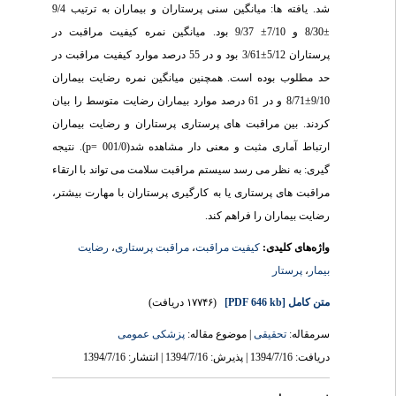
شد. یافته ها: میانگین سنی پرستاران و بیماران به ترتیب 9/4
±8/30 و 7/10± 9/37 بود. میانگین نمره کیفیت مراقبت در
پرستاران 5/12±3/61 بود و در 55 درصد موارد کیفیت مراقبت در
حد مطلوب بوده است. همچنین میانگین نمره رضایت بیماران
9/10±8/71 و در 61 درصد موارد بیماران رضایت متوسط را بیان
کردند. بین مراقبت های پرستاری پرستاران و رضایت بیماران
ارتباط آماری مثبت و معنی دار مشاهده شد(001/0 =p). نتیجه
گیری: به نظر می رسد سیستم مراقبت سلامت می تواند با ارتقاء
مراقبت های پرستاری یا به کارگیری پرستاران با مهارت بیشتر،
رضایت بیماران را فراهم کند.
رضایت
،
مراقبت پرستاری
،
کیفیت مراقبت
واژه‌های کلیدی:
پرستار
،
بیمار
(۱۷۷۴۶ دریافت)
[PDF 646 kb]
متن کامل
سرمقاله:
تحقیقی
| موضوع مقاله:
پزشکی عمومى
دریافت: 1394/7/16 | پذیرش: 1394/7/16 | انتشار: 1394/7/16