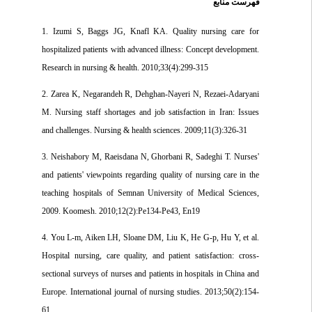
فهرست منابع
1. Izumi S, Baggs JG, Knafl KA. Quality nursing care for
hospitalized patients with advanced illness: Concept development.
Research in nursing & health. 2010;33(4):299-315
2. Zarea K, Negarandeh R, Dehghan‐Nayeri N, Rezaei‐Adaryani
M. Nursing staff shortages and job satisfaction in Iran: Issues
and challenges. Nursing & health sciences. 2009;11(3):326-31
3. Neishabory M, Raeisdana N, Ghorbani R, Sadeghi T. Nurses'
and patients' viewpoints regarding quality of nursing care in the
teaching hospitals of Semnan University of Medical Sciences,
2009. Koomesh. 2010;12(2):Pe134-Pe43, En19
4. You L-m, Aiken LH, Sloane DM, Liu K, He G-p, Hu Y, et al.
Hospital nursing, care quality, and patient satisfaction: cross-
sectional surveys of nurses and patients in hospitals in China and
Europe. International journal of nursing studies. 2013;50(2):154-
61