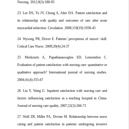
Nursing. 2012;9(3):188-95
23. Lee DS, Tu JV, Chong A, Alter DA. Patient satisfaction and
its relationship with quality and outcomes of care after acute
myocardial infarction. Circulation. 2008;118(19):1938-45
24. Wysong PR, Driver E. Patients’ perceptions of nurses’ skill.
Critical Care Nurse. 2009;29(4):24-37
25. Merkouris A, Papathanassoglou ED, Lemonidou C.
Evaluation of patient satisfaction with nursing care: quantitative or
qualitative approach? International journal of nursing studies.
2004;41(4):355-67
26. Liu Y, Wang G. Inpatient satisfaction with nursing care and
factors influencing satisfaction in a teaching hospital in China.
Journal of nursing care quality. 2007;22(3):266-71
27. Wolf ZR, Miller PA, Devine M. Relationship between nurse
caring and patient satisfaction in patients undergoing invasive