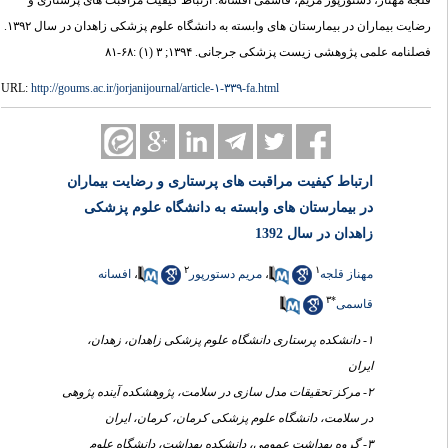
قلجه مهناز، دستورپور مریم، قاسمی افسانه. ارتباط کیفیت مراقبت های پرستاری و
رضایت بیماران در بیمارستان های وابسته به دانشگاه علوم پزشکی زاهدان در سال ۱۳۹۲.
فصلنامه علمی پژوهشی زیست پزشکی جرجانی. ۱۳۹۴; ۳ (۱) :۶۸-۸۱
URL:
http://goums.ac.ir/jorjanijournal/article-۱-۳۳۹-fa.html
ارتباط کیفیت مراقبت های پرستاری و رضایت بیماران
در بیمارستان های وابسته به دانشگاه علوم پزشکی
زاهدان در سال 1392
۲
۱
افسانه
،
مریم دستورپور
،
مهناز قلجه
۳
*
قاسمی
۱- دانشکده پرستاری دانشگاه علوم پزشکی زاهدان، زهدان،
ایران
۲- مرکز تحقیقات مدل سازی در سلامت، پژوهشکده آینده پژوهی
در سلامت، دانشگاه علوم پزشکی کرمان، کرمان، ایران
۳- گروه بهداشت عمومی، دانشکده بهداشت، دانشگاه علوم