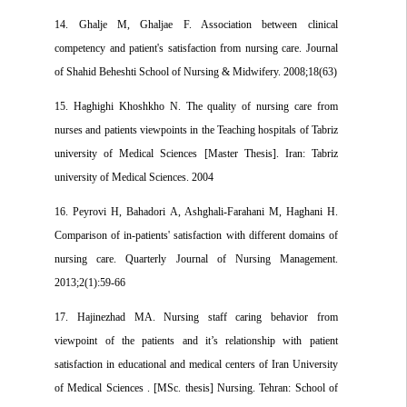
14. Ghalje M, Ghaljae F. Association between clinical
competency and patient's satisfaction from nursing care. Journal
of Shahid Beheshti School of Nursing & Midwifery. 2008;18(63)
15. Haghighi Khoshkho N. The quality of nursing care from
nurses and patients viewpoints in the Teaching hospitals of Tabriz
university of Medical Sciences [Master Thesis]. Iran: Tabriz
university of Medical Sciences. 2004
16. Peyrovi H, Bahadori A, Ashghali-Farahani M, Haghani H.
Comparison of in-patients' satisfaction with different domains of
nursing care. Quarterly Journal of Nursing Management.
2013;2(1):59-66
17. Hajinezhad MA. Nursing staff caring behavior from
viewpoint of the patients and it’s relationship with patient
satisfaction in educational and medical centers of Iran University
of Medical Sciences . [MSc. thesis] Nursing. Tehran: School of