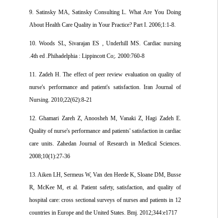
9. Satinsky MA, Satinsky Consulting L. What Are You Doing
About Health Care Quality in Your Practice? Part I. 2006;1:1-8.
10. Woods SL, Sivarajan ES , Underhill MS. Cardiac nursing
.4th ed .Phihadelphia : Lippincott Co;. 2000:760-8
11. Zadeh H. The effect of peer review evaluation on quality of
nurse's performance and patient's satisfaction. Iran Journal of
Nursing. 2010;22(62):8-21
12. Ghamari Zareh Z, Anoosheh M, Vanaki Z, Hagi Zadeh E.
Quality of nurse's performance and patients' satisfaction in cardiac
care units. Zahedan Journal of Research in Medical Sciences.
2008;10(1):27-36
13. Aiken LH, Sermeus W, Van den Heede K, Sloane DM, Busse
R, McKee M, et al. Patient safety, satisfaction, and quality of
hospital care: cross sectional surveys of nurses and patients in 12
countries in Europe and the United States. Bmj. 2012;344:e1717