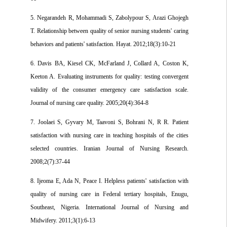
5. Negarandeh R, Mohammadi S, Zabolypour S, Arazi Ghojegh
T. Relationship between quality of senior nursing students' caring
behaviors and patients' satisfaction. Hayat. 2012;18(3):10-21
6. Davis BA, Kiesel CK, McFarland J, Collard A, Coston K,
Keeton A. Evaluating instruments for quality: testing convergent
validity of the consumer emergency care satisfaction scale.
Journal of nursing care quality. 2005;20(4):364-8
7. Joolaei S, Gyvary M, Taavoni S, Bohrani N, R R. Patient
satisfaction with nursing care in teaching hospitals of the cities
selected countries. Iranian Journal of Nursing Research.
2008;2(7):37-44
8. Ijeoma E, Ada N, Peace I. Helpless patients' satisfaction with
quality of nursing care in Federal tertiary hospitals, Enugu,
Southeast, Nigeria. International Journal of Nursing and
Midwifery. 2011;3(1):6-13