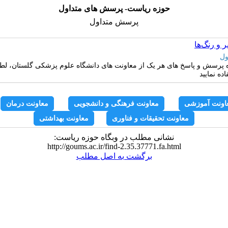
حوزه ریاست- پرسش های متداول
پرسش متداول
 و رنگ‌ها
ول
 پرسش و پاسخ های هر یک از معاونت های دانشگاه علوم پزشکی گلستان، لطف
ده نمایید
اونت آموزشی
معاونت فرهنگی و دانشجویی
معاونت درمان
معاونت تحقیقات و فناوری
معاونت بهداشتی
نشانی مطلب در وبگاه حوزه ریاست:
http://goums.ac.ir/find-2.35.37771.fa.html
برگشت به اصل مطلب