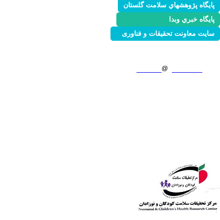
پايگاه پژوهشهاي سلامت گلستان
پايگاه خبري وبدا
سایت معاونت تحقیقات و فناوری
آدرس:گرگان، بلوارجانبازان، بیمارستان طالقانی گرگان
شماره تماس:01732220480
ایمیل:
goums.ac.ir
NCHRC