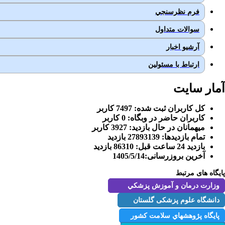
فرم نظرسنجي
سوالات متداول
آرشيو اخبار
ارتباط با مسئولین
آمار سایت
كل کاربران ثبت شده: 7497 کاربر
کاربران حاضر در وبگاه: 0 کاربر
ميهمانان در حال بازديد: 3927 کاربر
تمام بازديد‌ها: 27893139 بازدید
بازديد 24 ساعت قبل: 86310 بازدید
آخرین بروزرسانی:1405/5/14
پایگاه های مرتبط
وزارت درمان و آموزش پزشكي
دانشگاه علوم پزشکی گلستان
پايگاه پژوهشهاي سلامت كشور