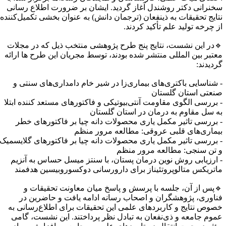
خنرانی دکتر روشندل آغاز گردید. ایشان بر ضرورت اطلاع رسانی
تایج تحقیقات به ذینفعان (ترجمان دانش) به عنوان بخشی تکمیل‌کننده
ز چرخه تولید علم تأکید کردند.
در این نشست، نتایج پنج طرح پژوهشی منتخب ذیل که در مجلات
عتبر بین المللی منتشر شده بودند، توسط مجریان این طرح ها ارائه
ردیدند:
 شناسایی باکتری‌های بیماری‌زا در شیر خام دامداری‌های سنتی و
نعتی استان گلستان
 بررسی الگوی مقاومت آنتی‌بیوتیکی و فاکتورهای مستعد کننده ابتلا
ه سل مقاوم به درمان در استان گلستان
 بررسی تاثیر مکمل یاری محصولات دانه چیا بر فاکتورهای خطر
یماری‌های قلبی عروقی: مطالعه مرور منظم
 بررسی تاثیر مکمل یاری محصولات دانه چیا بر فاکتورهای گلایسمیک
 تن سنجی: مطالعه مرور منظم
 ارزیابی روش نوین درمان پستان، با سنتز میسل حساس به آنزیم
اتریکس متالوپروتئیناز برای دارورسانی دوکسوروبیسین هدفمند
پس از آن، جلسه با پرسش و پاسخ میان معاونت تحقیقات و
ناوری، پژوهشگران و اصحاب رسانه ادامه یافت و حاضرین در
صوص نتایج و کاربردهای علمی این تحقیقات برای اطلاع‌رسانی به
موم جامعه و ذی‌نفعان به تبادل نظر پرداختند. این نشست، گامی