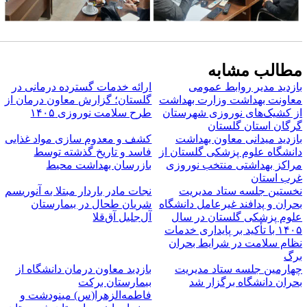
طالب مشابه
ازدید مدیر روابط عمومی
ارائه خدمات گسترده درمانی در
عاونت بهداشت وزارت بهداشت
گلستان؛ گزارش معاون درمان از
ز کشیک‌های نوروزی شهرستان
طرح سلامت نوروزی ۱۴۰۵
رگان استان گلستان
ازدید میدانی معاون بهداشت
کشف و معدوم سازی مواد غذایی
انشگاه علوم پزشکی گلستان از
فاسد و تاریخ گذشته توسط
راکز بهداشتی منتخب نوروزی
بازرسان بهداشت محیط
رب استان
خستین جلسه ستاد مدیریت
نجات مادر باردار مبتلا به آنوریسم
حران و پدافند غیرعامل دانشگاه
شریان طحال در بیمارستان
لوم پزشکی گلستان در سال
آل‌جلیل آق‌قلا
۱۴۰۵ با تأکید بر پایداری خدمات
ظام سلامت در شرایط بحران
رگ
هارمین جلسه ستاد مدیریت
بازدید معاون درمان دانشگاه از
حران دانشگاه برگزار شد
بیمارستان برکت
فاطمه‌الزهرا(س) مینودشت و