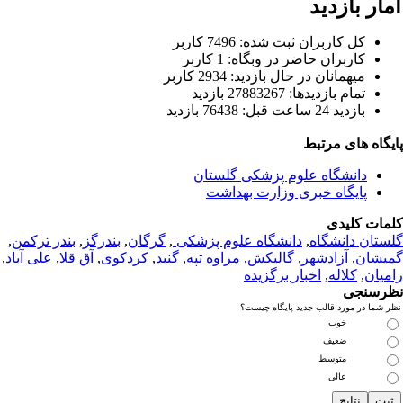
ار بازدید
كل کاربران ثبت شده: 7496 کاربر
کاربران حاضر در وبگاه: 1 کاربر
ميهمانان در حال بازديد: 2934 کاربر
تمام بازديد‌ها: 27883267 بازدید
بازديد 24 ساعت قبل: 76438 بازدید
یگاه های مرتبط
دانشگاه علوم پزشکی گلستان
پایگاه خبری وزارت بهداشت
مات کلیدی
ستان دانشگاه
,
دانشگاه علوم پزشکی
,
گرگان
,
بندرگز
,
بندر ترکمن
,
یشان
,
آزادشهر
,
گالیکش
,
مراوه تپه
,
گنبد
,
کردکوی
,
آق قلا
,
علی آباد
,
میان
,
کلاله
,
اخبار برگزیده
رسنجی
 شما در مورد قالب جدید پایگاه چیست؟
خوب
ضعیف
متوسط
عالی