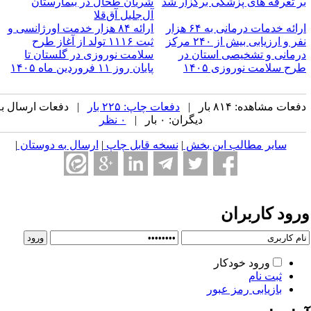
ر تعرفه های پزشکی برگزار شد
شریان طحال در بیمارستان
آل‌جلیل آق‌قلا
ارائه خدمات درمانی به ۶۴ هزار
ارائه ۸۴ هزار خدمت اورژانسی و
نفر و ارزیابی بیش از ۲۴۰ مرکز
ثبت ۱۱۱۶ تولد از آغاز طرح
رمانی و تشخیصی استان در
سلامت نوروزی در گلستان تا
رح سلامت نوروزی ۱۴۰۵
پایان روز ۱۱ فروردین ماه ۱۴۰۵
عات مشاهده: ۸۱۴ بار |
دفعات چاپ: ۲۲۵ بار
| دفعات ارسال به
دیگران: ۰ بار |
۰ نظر
سایر مطالب این بخش
|
نسخه قابل چاپ
|
ارسال به دوستان
|
رود کاربران
ورود خودکار
ثبت نام
بازیابی رمز عبور