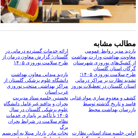
طالب مشابه
ازدید مدیر روابط عمومی
ارائه خدمات گسترده درمانی در
عاونت بهداشت وزارت بهداشت
گلستان؛ گزارش معاون درمان از
ز کشیک‌های نوروزی شهرستان
طرح سلامت نوروزی ۱۴۰۵
رگان استان گلستان
طرح سلامت نوروزی ۱۴۰۵؛
بازدید میدانی معاون بهداشت
شدید نظارت بر مراکز درمانی
دانشگاه علوم پزشکی گلستان از
ستان گلستان در تعطیلات نوروز
مراکز بهداشتی منتخب نوروزی
غرب استان
شف و معدوم سازی مواد غذایی
نخستین جلسه ستاد مدیریت
اسد و تاریخ گذشته توسط
بحران و پدافند غیرعامل دانشگاه
ازرسان بهداشت محیط
علوم پزشکی گلستان در سال
۱۴۰۵ با تأکید بر پایداری خدمات
نظام سلامت در شرایط بحران
برگ
ولین جلسه ستاد استانی نظارت
نجات مادر باردار مبتلا به آنوریسم