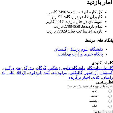
ار بازدید
كل کاربران ثبت شده: 7496 کاربر
کاربران حاضر در وبگاه: 1 کاربر
ميهمانان در حال بازديد: 2917 کاربر
تمام بازديد‌ها: 27884658 بازدید
بازديد 24 ساعت قبل: 77829 بازدید
یگاه های مرتبط
دانشگاه علوم پزشکی گلستان
پایگاه خبری وزارت بهداشت
مات کلیدی
ستان دانشگاه
,
دانشگاه علوم پزشکی
,
گرگان
,
بندرگز
,
بندر ترکمن
,
یشان
,
آزادشهر
,
گالیکش
,
مراوه تپه
,
گنبد
,
کردکوی
,
آق قلا
,
علی آباد
,
میان
,
کلاله
,
اخبار برگزیده
رسنجی
 شما در مورد قالب جدید پایگاه چیست؟
خوب
ضعیف
متوسط
عالی