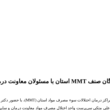
اخبار معاونت درمان : جلسه هم‌اندیشی نمایندگان صنف ‌
به گزارش #روابط_عمومی_معاونت_درمان؛
انی، علی متکی سرپرست واحد اختلال مصرف مواد معاونت درمان و سای