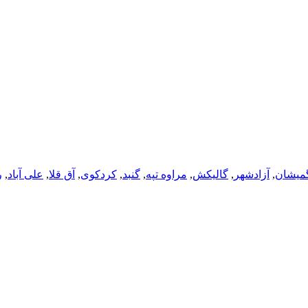
میشان
,
آزادشهر
,
گالیکش
,
مراوه تپه
,
گنبد
,
کردکوی
,
آق قلا
,
علی آباد
,
ر