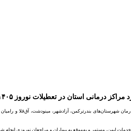
راکز درمانی استان در تعطیلات نوروز ۱۴۰۵
ان شهرستان‌های بندرترکمن، آزادشهر، مینودشت، آق‌قلا و رامیا
 خدمات ایمن، مستمر و به‌موقع به بیماران و مراجعان نوروزی انجام شد