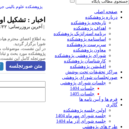
پژوهشکده علوم بالینی جر
صفحه اصلی
درباره پژوهشکده
اخبار : تشکیل 
تاریخچه پژوهشکده
| آخرین بروزرسانی: ۱۴۰۴/۷/۲۲ |
اهداف پژوهشکده
برنامه استراتژیک پژوهشکده
اساسنامه پژوهشکده
شورا برگزار گردید.
سرپرست پژوهشکده
در این نشست، موضوعات متع
معاون پژوهشکده
پژوهشکده مورد بحث و تباد
شورای پژوهشی پژوهشکده
صورتجله کامل این نشست، ج
کارشناسان پژوهشکده
متن صورتجلسه
افیلیشن پژوهشکده
آ
مراکز تحقیقات تحت پوشش
صورتجلسات شورای پژوهشی
جلسات شورای پژوهشی
جلسات 1404
جلسات 1405
فرم ها و آیین نامه ها
گالری
اولین جلسه پژوهشکده
جلسه شورای مهرماه 1404
جلسه شورای آذر ماه 1404
طرح های پژوهشی