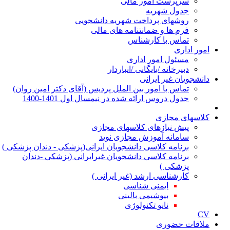
سرپرست امور مالی
جدول شهریه
روشهای پرداخت شهریه دانشجویی
فرم ها و ضمانتنامه های مالی
تماس با کارشناس
ور اداری
مسئول امور اداری
دبیرخانه /بایگانی /انباردار
نشجویان غیر ایرانی
تماس با امور بین الملل پردیس (آقای دکتر امین روان)
جدول دروس ارائه شده در نیمسال اول 1401-1400
اسهای مجازی
پیش نیازهای کلاسهای مجازی
سامانه آموزش مجازی نوید
برنامه کلاسی دانشجویان ایرانی(پزشکی - دندان پزشکی )
برنامه کلاسی دانشجویان غیرایرانی (پزشکی -دندان
پزشکی )
کارشناسی ارشد (غیر ایرانی )
ایمنی شناسی
بیوشیمی بالینی
نانو تکنولوژی
اقات حضوری