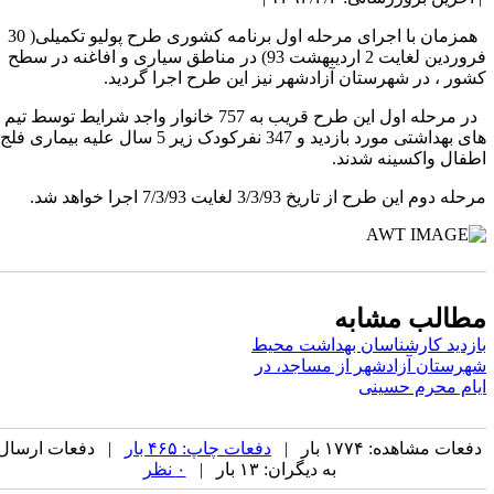
همزمان با اجرای مرحله اول برنامه کشوری طرح پولیو تکمیلی( 30
فروردین لغایت 2 اردیبهشت 93) در مناطق سیاری و افاغنه در سطح
شور ، در شهرستان آزادشهر نیز این طرح اجرا گردید.
در مرحله اول این طرح قریب به 757 خانوار واجد شرایط توسط تیم
های بهداشتی مورد بازدید و 347 نفرکودک زیر 5 سال علیه بیماری فلج
طفال واکسینه شدند.
حله دوم این طرح از تاریخ 3/3/93 لغایت 7/3/93 اجرا خواهد شد.
طالب مشابه
ازدید کارشناسان بهداشت محیط
هرستان آزادشهر از مساجد، در
یام محرم حسینی
فعات مشاهده: ۱۷۷۴ بار |
دفعات چاپ: ۴۶۵ بار
| دفعات ارسال
به دیگران: ۱۳ بار |
۰ نظر