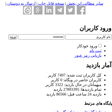
سایر مطالب این بخش
|
نسخه قابل چاپ
|
ارسال به دوستان
|
رود کاربران
ورود خودکار
ثبت نام
بازیابی رمز عبور
ار بازدید
كل کاربران ثبت شده: 7497 کاربر
کاربران حاضر در وبگاه: 0 کاربر
ميهمانان در حال بازديد: 3322 کاربر
تمام بازديد‌ها: 27893395 بازدید
بازديد 24 ساعت قبل: 86566 بازدید
یگاه های مرتبط