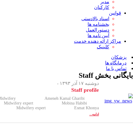
مدیر
کارکنان
قوانین
اسناد بالادستی
بخشنامه ها
دستورالعمل
آیین نامه ها
مراکز ارائه دهنده خدمت
کلینیک
پزشکان
درمانگاه ها
تماس با ما
بایگانی بخش
Staff
دوشنبه ۱۷ آذر ۱۳۹۳ -
Staff profile
idwifery Ameneh Kamal Gharibi
idwifery expert Mobina Habibi
y Midwifery expert Esmat Khonya
ادامه...