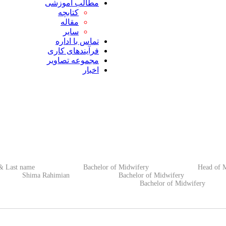
مطالب آموزشی
کتابچه
مقاله
سایر
تماس با اداره
فرآیندهای کاری
مجموعه تصاویر
اخبار
ast name Bachelor of Midwifery Head of M
Shima Rahimian Bachelor of Midwifery M
Bachelor of Midwifer