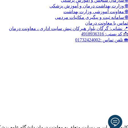
🌐 سازمان سنجش و آموزش پزشکی
🌐 وزارت بهداشت درمان و آموزش پزشکی
🌐 معاونت آموزشی وزارت بهداشت
🌐 سامانه ثبت و پیگیری مکاتبات مردمی
تماس با معاونت درمان
📍 نشانی: گرگان بلوار هیرکان نبش سایت اداری ، معاونت درمان
📩 کد پستی: 4918936316
☎️ تلفن تماس :01732424002
کلیه حقوق این وب سایت متعلق به معاونت درمان دانشگاه علوم پزش