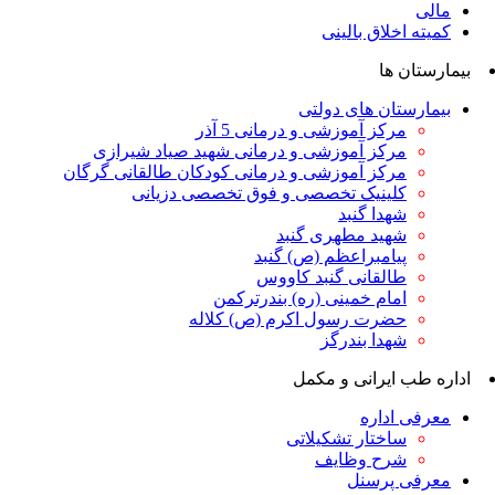
مالی
کمیته اخلاق بالینی
بیمارستان ها
بیمارستان های دولتی
مرکز آموزشی و درمانی 5 آذر
مرکز آموزشی و درمانی شهید صیاد شیرازی
مرکز آموزشی و درمانی کودکان طالقانی گرگان
کلینیک تخصصی و فوق تخصصی دزیانی
شهدا گنبد
شهید مطهری گنبد
پیامبراعظم (ص) گنبد
طالقانی گنبد کاووس
امام خمینی (ره) بندرترکمن
حضرت رسول اکرم (ص) کلاله
شهدا بندرگز
اداره طب ایرانی و مکمل
معرفی اداره
ساختار تشکیلاتی
شرح وظایف
معرفی پرسنل