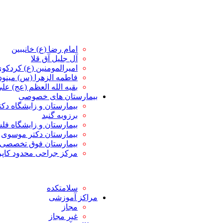
امام رضا (ع) خانببین
آل جلیل آق قلا
امیرالمومنین (ع) کردکو
فاطمه الزهرا (س) مین
بقیه الله العظم (عج) علی 
بیمارستان های خصوصی
بیمارستان و زایشگاه دک
برزویه گنبد
بیمارستان و زایشگاه ف
بیمارستان دکتر موسوی
بیمارستان فوق تخصصی 
مرکز جراحی محدود کاپ
سلامتکده
مراکز آموزشی
مجاز
غیر مجاز