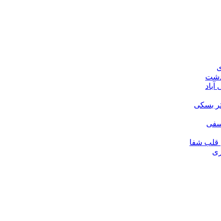
ی
ودشت
آباد
تر بسکی
لسفی
قلب شفا
ری