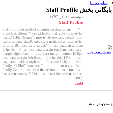
 بخش
Staff Profile
دوشنبه ۱۰ آذر ۱۳۹۳ -
Staff Profile
Staff profile in medical commission department /*
Style Definitions */ table.MsoNormalTable {mso-style-
name:"Table Normal"; mso-tstyle-rowband-size:0; mso-
tstyle-colband-size:0; mso-style-noshow:yes; mso-style-
priority:99; mso-style-parent:""; mso-padding-alt:0cm
5.4pt 0cm 5.4pt; mso-para-margin-top:0cm; mso-para-
margin-right:0cm; mso-para-margin-bottom:10.0pt;
mso-para-margin-left:0cm; line-height:115%; mso-
pagination:widow-orphan; font-size:11.0pt; font-
family:"Calibri","sans-serif"; mso-ascii-font-
family:Calibri; mso-ascii-theme-font:minor-latin; mso-
hansi-font-family:Calibri; mso-hansi-theme-font:minor-
latin;}
ادامه...
شه