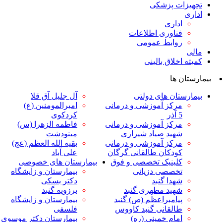
ت پزشکی
داری
ناوری اطلاعات
وابط عمومی
لاق بالینی
ها
ان های دولتی
آل جلیل آق قلا
رکز آموزشی و درمانی
امیرالمومنین (ع)
ر
کردکوی
رکز آموزشی و درمانی
فاطمه الزهرا (س)
هید صیاد شیرازی
مینودشت
رکز آموزشی و درمانی
بقیه الله العظم (عج)
ودکان طالقانی گرگان
علی آباد
لینیک تخصصی و فوق
بیمارستان های خصوصی
خصصی دزیانی
بیمارستان و زایشگاه
هدا گنبد
دکتر بسکی
هید مطهری گنبد
برزویه گنبد
یامبراعظم (ص) گنبد
بیمارستان و زایشگاه
القانی گنبد کاووس
فلسفی
مام خمینی (ره)
بیمارستان دکتر موسوی