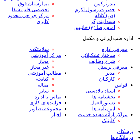
ندرترکمن
بیمارستان فوق
ضرت رسول اکرم
تخصصی قلب شفا
ص) کلاله
مرکز جراحی محدود
هدا بندرگز
کاپری
مام رضا (ع) خانببین
ایرانی و مکمل
داره
سلامتکده
اختار تشکیلاتی
مراکز آموزشی
رح وظایف
مجاز
پرسنل
غیر مجاز
دیر
مطالب آموزشی
ارکنان
کتابچه
مقاله
سناد بالادستی
سایر
خشنامه ها
تماس با اداره
ستورالعمل
فرآیندهای کاری
یین نامه ها
مجموعه تصاویر
رائه دهنده خدمت
اخبار
لینیک
ا