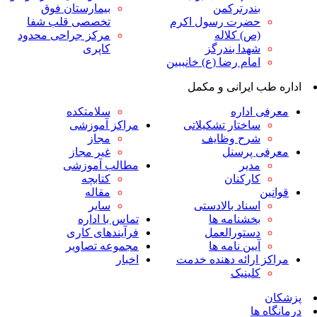
ندرترکمن
بیمارستان فوق
ضرت رسول اکرم
تخصصی قلب شفا
ص) کلاله
مرکز جراحی محدود
هدا بندرگز
کاپری
مام رضا (ع) خانببین
ایرانی و مکمل
داره
سلامتکده
اختار تشکیلاتی
مراکز آموزشی
رح وظایف
مجاز
پرسنل
غیر مجاز
دیر
مطالب آموزشی
ارکنان
کتابچه
مقاله
سناد بالادستی
سایر
خشنامه ها
تماس با اداره
ستورالعمل
فرآیندهای کاری
یین نامه ها
مجموعه تصاویر
رائه دهنده خدمت
اخبار
لینیک
ا