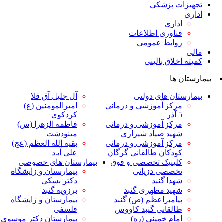
ت پزشکی
داری
ناوری اطلاعات
وابط عمومی
لاق بالینی
ها
ان های دولتی
آل جلیل آق قلا
رکز آموزشی و درمانی
امیرالمومنین (ع)
ر
کردکوی
رکز آموزشی و درمانی
فاطمه الزهرا (س)
هید صیاد شیرازی
مینودشت
رکز آموزشی و درمانی
بقیه الله العظم (عج)
ودکان طالقانی گرگان
علی آباد
لینیک تخصصی و فوق
بیمارستان های خصوصی
خصصی دزیانی
بیمارستان و زایشگاه
هدا گنبد
دکتر بسکی
هید مطهری گنبد
برزویه گنبد
یامبراعظم (ص) گنبد
بیمارستان و زایشگاه
القانی گنبد کاووس
فلسفی
مام خمینی (ره)
بیمارستان دکتر موسوی