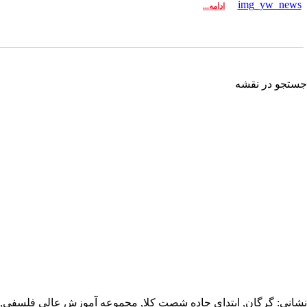
ادامه...
تجو در نقشه
انی: گرگان, ابتدای جاده شصت کلا, مجموعه آموزش عالی فلسفی,