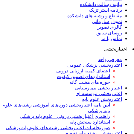
بیانیه رسالت دانشکده
برنامه استراتژیک
مقاطع و رشته های دانشکده
نمودار سازمانی
گالری تصویر
روسای سابق
تماس با ما
اعتباربخشی
معرفی واحد
اعتباربخشی پزشکی عمومی
اعضای کمیته ارزیابی درونی
استانداردهای تضمین کیفیت
حوزه های هشت گانه
اعتبار بخشی بیمارستانی
اعتباربخشی موسسه ای
اعتباربخش علوم پایه
آیین نامه اعتباربخشی دوره‌های آموزشی رشته‌های علوم
پایه پزشکی
راهنمای اعتباربخشی درونی - علوم پایه پزشکی
استاندارد سنجش پایه
صورتجلسات اعتباربخشی رشته های علوم پایه پزشکی
اعتباربخشی رشته های تخصصی