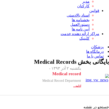
مدیر
کارکنان
قوانین
اسناد بالادستی
بخشنامه ها
دستورالعمل
آیین نامه ها
مراکز ارائه دهنده خدمت
کلینیک
پزشکان
درمانگاه ها
تماس با ما
بایگانی بخش
Medical Records
یکشنبه ۲ آذر ۱۳۹۳ -
Medical record
Medical Record Department
ادامه...
جستجو در نقشه