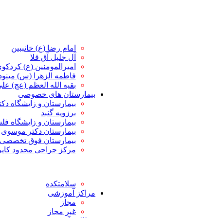
امام رضا (ع) خانببین
آل جلیل آق قلا
امیرالمومنین (ع) کردکو
فاطمه الزهرا (س) مین
بقیه الله العظم (عج) علی 
بیمارستان های خصوصی
بیمارستان و زایشگاه دک
برزویه گنبد
بیمارستان و زایشگاه ف
بیمارستان دکتر موسوی
بیمارستان فوق تخصصی 
مرکز جراحی محدود کاپ
سلامتکده
مراکز آموزشی
مجاز
غیر مجاز