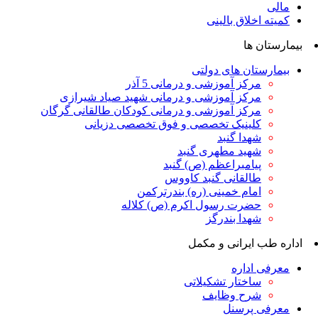
مالی
کمیته اخلاق بالینی
بیمارستان ها
بیمارستان های دولتی
مرکز آموزشی و درمانی 5 آذر
مرکز آموزشی و درمانی شهید صیاد شیرازی
مرکز آموزشی و درمانی کودکان طالقانی گرگان
کلینیک تخصصی و فوق تخصصی دزیانی
شهدا گنبد
شهید مطهری گنبد
پیامبراعظم (ص) گنبد
طالقانی گنبد کاووس
امام خمینی (ره) بندرترکمن
حضرت رسول اکرم (ص) کلاله
شهدا بندرگز
اداره طب ایرانی و مکمل
معرفی اداره
ساختار تشکیلاتی
شرح وظایف
معرفی پرسنل