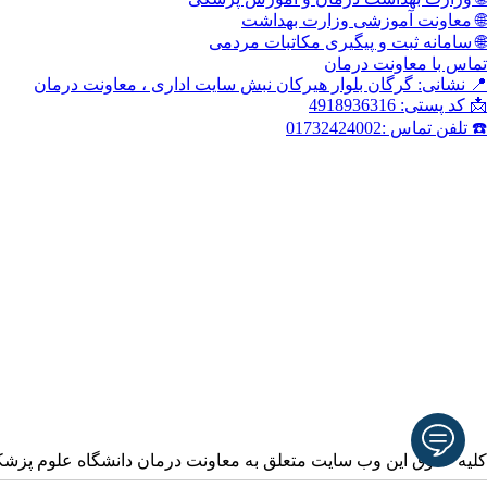
🌐 معاونت آموزشی وزارت بهداشت
🌐 سامانه ثبت و پیگیری مکاتبات مردمی
تماس با معاونت درمان
📍 نشانی: گرگان بلوار هیرکان نبش سایت اداری ، معاونت درمان
📩 کد پستی: 4918936316
☎️ تلفن تماس :01732424002
کلیه حقوق این وب سایت متعلق به معاونت درمان دانشگاه علوم پزش
آدرس ایمیل خود را وارد نمایید