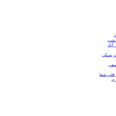
ی
ودشت
آباد
تر بسکی
لسفی
قلب شفا
ری