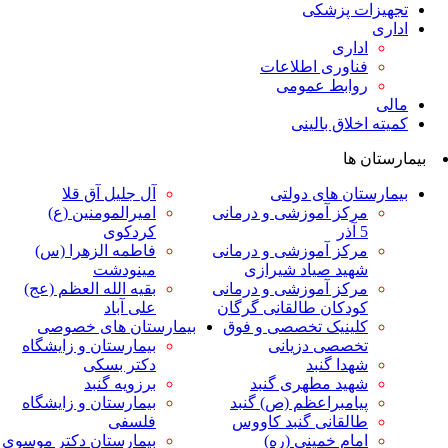
ت پزشکی
داری
ناوری اطلاعات
وابط عمومی
لاق بالینی
ها
ان های دولتی
آل جلیل آق قلا
رکز آموزشی و درمانی
امیرالمومنین (ع)
ر
کردکوی
رکز آموزشی و درمانی
فاطمه الزهرا (س)
هید صیاد شیرازی
مینودشت
رکز آموزشی و درمانی
بقیه الله العظم (عج)
ودکان طالقانی گرگان
علی آباد
لینیک تخصصی و فوق
بیمارستان های خصوصی
خصصی دزیانی
بیمارستان و زایشگاه
هدا گنبد
دکتر بسکی
هید مطهری گنبد
برزویه گنبد
یامبراعظم (ص) گنبد
بیمارستان و زایشگاه
القانی گنبد کاووس
فلسفی
مام خمینی (ره)
بیمارستان دکتر موسوی