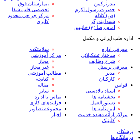
ندرترکمن
بیمارستان فوق
ضرت رسول اکرم
تخصصی قلب شفا
ص) کلاله
مرکز جراحی محدود
هدا بندرگز
کاپری
مام رضا (ع) خانببین
ایرانی و مکمل
داره
سلامتکده
اختار تشکیلاتی
مراکز آموزشی
رح وظایف
مجاز
پرسنل
غیر مجاز
دیر
مطالب آموزشی
ارکنان
کتابچه
مقاله
سناد بالادستی
سایر
خشنامه ها
تماس با اداره
ستورالعمل
فرآیندهای کاری
یین نامه ها
مجموعه تصاویر
رائه دهنده خدمت
اخبار
لینیک
ا