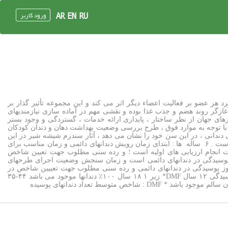
ورود کاربر
AR
EN
RU
 هر عضو بر فعالیت اعضاء دیگر اثر می کند و این مجموعه تأثیر گذار بر
 آغازگر روند هضم و جذب غذا بوده و نقشی مهم در آماده سازی نیازمندیهای
رهای جهان از نظر ساختار ، پایداری ارائه خدمات ، گستردگی و وجود بستر
ت . با توجه به موارد فوق ، طرح بررسی وضعیت بهداشت دهان و دندان کودکان
له ها طراحی و اجرا گردید. ۳ ساله ها : اولین آثار بیماری پوسیدگی دندانی ، در این سن خود را نشان می دهد ، آثار سندرم شیشه شیر در این
سن آشکار می شود ؛ تا کنون اطلاعات جامعی در خصوص میزان شیوع و بروز پوسیدگی در دندانهای شیری کودکان ایرانی موجود نبوده است . ۶ ساله ها : ابتدای زمان رویش دندانهای دائمی و زمان مناسب برای
ت انجام ارزیابی های اولیه است ؛ و رده سنی مطلوب جهت تعیین شاخص
بی برای ارزیابی شدت پوسیدگی در دندانهای دائمی است و زمان سنجش وضعیت اجرای طرحهای
۱۲ ساله ها : زمان خوبی برای ارزیابی شیوع و بروز پوسیدگی در دندانهای دائمی و رده سنی مطلوب جهت تعییین شاخص در
مقایسه های بین کشوری است . اهداف WHO در بهداشت دهان و دندان برای سال ۲۰۱۰ سن تا سال ۲۰۱۰ ۶-۵ سال ۹۰٪ عاری از پوسیدگی ۱۲ سال DMF* زیر ۱ ۱۸ سال ۱۰۰٪ دندانها موجود می باشد ۴۴-۳۵