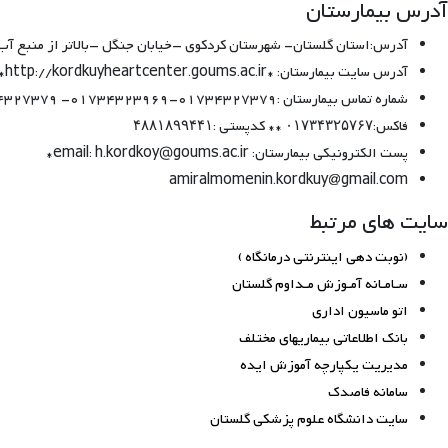
آدرس بیمارستان
آدرس:استان گلستان- شهرستان کردکوی –خیابان جنگل –بالاتر از منبع آب- 
آدرس سایت بیمارستان: *http://kordkuyheartcenter.com *http://kordkuyheartcenter.goums.ac.ir
شماره تماس بیمارستان :01734327379-01734323969- 01734327379 − 01734325766
فاکس:۰۱۷۳۴۳۲۵۷۶۷ ** کدپستی :۴۸۸۱۸۹۹۴۴۱
پست الکترونیکی بیمارستان: email: h.kordkoy@goums.ac.ir*
amiralmomenin.kordkuy
gmail.com
سایت های مرتبط
(نوبت دهی اینترنتی درمانگاه )
سـامـانه آمـوزش مـداوم گلستان
اتو ماسیون اداری
بانک اطلاعاتی بیماریهای مختلف
مدیریت یکپارچه آموزش ایده
سامانه فاصدک
سایت دانشگاه علوم پزشکی گلستان