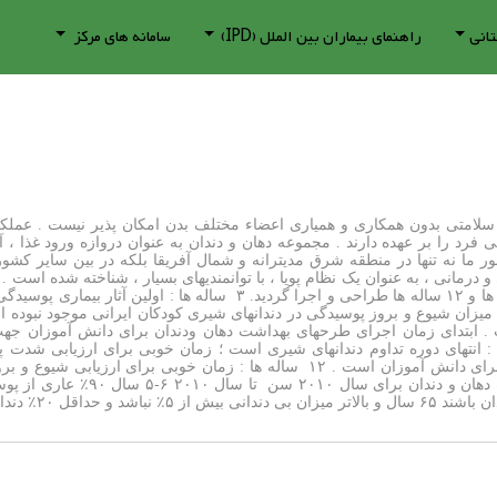
تانی
راهنمای بیماران بین الملل (IPD)
سامانه های مرکز
سلامتی بدون همکاری و همیاری اعضاء مختلف بدن امکان پذیر نیست . عملکرد
گی فرد را بر عهده دارند . مجموعه دهان و دندان به عنوان دروازه ورود غذا ،
ور ما نه تنها در منطقه شرق مدیترانه و شمال آفریقا بلکه در بین سایر کشو
و درمانی ، به عنوان یک نظام پویا ، با توانمندیهای بسیار ، شناخته شده اس
ایرانی در چهار مقطع سنی ۳ ساله ها ، ۶ ساله ها ،‌۹ ساله ها و ۱۲ سا
 ابتدای زمان اجرای طرحهای بهداشت دهان ودندان برای دانش آموزان جه
مقایسه های بین کشوری است . ۹ ساله ها : انتهای دوره تداوم دندانهای شیری است ؛ زمان خو
بهداشت دهان ودندان پس از اجرای طرحهای مداخله ای برای دانش آموزان است . 