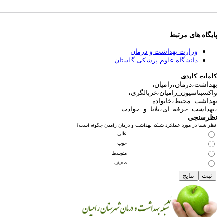
پایگاه های مرتبط
وزارت بهداشت و درمان
دانشگاه علوم پزشکی گلستان
کلمات کلیدی
بهداشت،درمان،رامیان،
واکسیناسیون_رامیان،غربالگری،
بهداشت_محیط،خانواده
،بهداشت_حرفه_ای،بلایا_و_حوادث
نظرسنجی
نظر شما در مورد عملکرد شبکه بهداشت و درمان رامیان چگونه است؟
عالی
خوب
متوسط
ضعیف