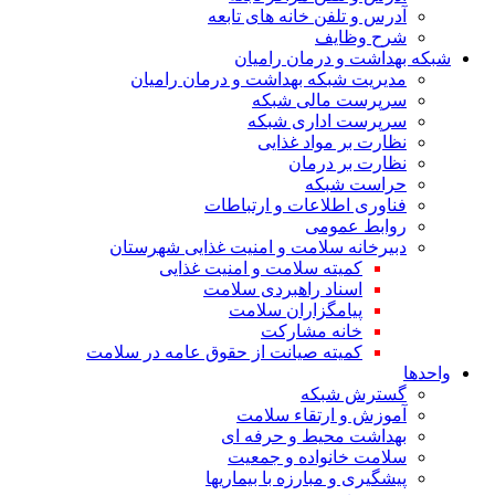
آدرس و تلفن خانه های تابعه
شرح وظایف
شبکه بهداشت و درمان رامیان
مدیریت شبکه بهداشت و درمان رامیان
سرپرست مالی شبکه
سرپرست اداری شبکه
نظارت بر مواد غذایی
نظارت بر درمان
حراست شبکه
فناوری اطلاعات و ارتباطات
روابط عمومی
دبیرخانه سلامت و امنیت غذایی شهرستان
کمیته سلامت و امنیت غذایی
اسناد راهبردی سلامت
پیامگزاران سلامت
خانه مشارکت
کمیته صیانت از حقوق عامه در سلامت
واحدها
گسترش شبکه
آموزش و ارتقاء سلامت
بهداشت محیط و حرفه ای
سلامت خانواده و جمعیت
پیشگیری و مبارزه با بیماریها