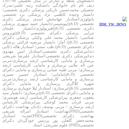
دانشجویان شاهد و ایثارگر در سال تحصیلی 98-1397
دیف نام نام خانوادگی دانشکده رتبه علمی/مدرک
تحصیلی محمدحسین تازیکی پزشکی دکتری تخصصی/
دانشیار وحیده کاظمی نژاد پزشکی برد تخصصی
پاتولوژی/استادیار جهانبخش اسدی پزشکی دکتری
تخصصی (ph.D)بیوشیمی/دانشیار حمید سپهری پزشکی
دکتری تخصصی (ph.D)فیزیولوژی/دانشیار علیجان
تبرایی پزشکی دکترای تخصصی (ph.D)ویروس
شناسی/ دانشیار محمد علی وکیلی پزشکی دکترای
تخصصی (ph.D) آمار/ دانشیار مرضیه قرائتی پزشکی
دکترای تخصصی (ph.D) طب سنتی/ استادیار هاله ذکایی
دندانپزشکی دکتری تخصصی/استادیار امین مهدوی
دندانپزشکی دکتری تخصصی/استادیار علیرضا شریعتی
پرستاری و مامایی کارشناسی ارشد پرستاری/مربی
عین اله ملایی پرستاری و مامایی کارشناسی ارشد
پرستاری/ مربی طیبه ضیایی پرستاری و مامایی دکترای
تخصصی (ph.D)مامایی/ استادیار حسین نصیری
پرستاری و مامایی کارشناسی ارشد پرستاری/مربی
شهره کلاگری پرستاری و مامایی دکترای
تخصصی (ph.D)پرستاری/ استادیار لیلا جویباری پرستاری
و مامایی دکترای تخصصی (ph.D)پرستاری/ دانشیار سید
یعقوب جعفری پیراپزشکی کارشناسی ارشد هوشبری/
مربی قربان محمد کوچکی پیراپزشکی کارشناس
ارشد پرستاری / مربی یوسف دادبان بهداشت دکترای
تخصصی(PHD)بهداشت/ استادیار امراله شریفی
بهداشت دکترای تخصصی(PHD)تغذیه/ استادیار
محمدجعفر گلعلی پور پردیس خودگردان دکترای
تخصصی(PHD) علوم تشریحی/ استاد