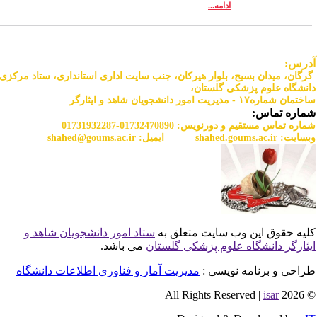
ادامه...
دان بسیج، بلوار هیرکان، جنب سایت اداری استانداری، ستاد مرکزی
لوم پزشکی گلستان،
یان شاهد و ایثارگر
اس:
س مستقیم و دورنویس:
01732470890-01731932287
shahed.goums.ac.
ایمیل:
r
shahed@goums.ac.i
 این وب سایت متعلق به
ستاد امور دانشجویان شاهد و
انشگاه علوم پزشکی گلستان
می باشد.
رنامه نویسی :
مدیریت آمار و فناوری اطلاعات دانشگاه
is