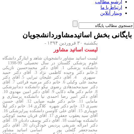
یو مطالب
اط با ما
ر آنلاین
نی بخش
اساتیدمشاوردانشجویان
یکشنبه ۳۰ فروردین ۱۳۹۴ -
لیست اساتید مشاور
لیست اساتید مشاور دانشجویان شاهد و ایثارگر دانشگاه
علوم پزشکی گلستان در سال تحصیلی 99-1398
دانشکده پزشکی 1. آقای دکتر محمدحسین تازیکی
2.خانم دکتر وحیده کاظمی نژاد 3. آقای دکتر حمید
سپهری 4. آقای دکتر علیجان تبرایی 5. آقای دکتر
محمد علی وکیلی 6. خانم دکتر مرضیه قرائتی 7. آقای
دکتر سیدمحمدهادی رضوی نیکو دانشکده دندانپزشکی
8. خانم دکتر هاله ذکایی 9. آقای دکتر امین مهدوی 10.
آقای دکتر امیر رضا احمدی نیا دانشکده پرستاری و
مامایی 11. خانم دکتر طیبه ضیایی 12. آقای حسین
نصیری 13. خانم دکتر شهره کلاگری 14. خانم دکتر لیلا
جویباری 15. آقای علی کاوسی دانشکده پیراپزشکی 16.
آقای سید یعقوب جعفری 17. آقای قربان محمد کوچکی
دانشکده بهداشت 18. آقای دکتر یوسف دادبان 19. آقای
دکتر امراله شریفی پردیس خودگردان 20. آقای دکتر
محمدجعفر گلعلی پور اسامی اساتید مشاور