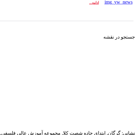
ادامه...
تجو در نقشه
انی: گرگان, ابتدای جاده شصت کلا, مجموعه آموزش عالی فلسفی,