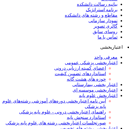
بیانیه رسالت دانشکده
برنامه استراتژیک
مقاطع و رشته های دانشکده
نمودار سازمانی
گالری تصویر
روسای سابق
تماس با ما
اعتباربخشی
معرفی واحد
اعتباربخشی پزشکی عمومی
اعضای کمیته ارزیابی درونی
استانداردهای تضمین کیفیت
حوزه های هشت گانه
اعتبار بخشی بیمارستانی
اعتباربخشی موسسه ای
اعتباربخش علوم پایه
آیین نامه اعتباربخشی دوره‌های آموزشی رشته‌های علوم
پایه پزشکی
راهنمای اعتباربخشی درونی - علوم پایه پزشکی
استاندارد سنجش پایه
صورتجلسات اعتباربخشی رشته های علوم پایه پزشکی
اعتباربخشی رشته های تخصصی