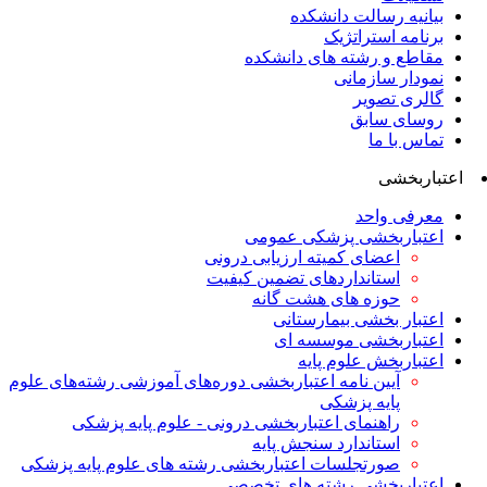
بیانیه رسالت دانشکده
برنامه استراتژیک
مقاطع و رشته های دانشکده
نمودار سازمانی
گالری تصویر
روسای سابق
تماس با ما
اعتباربخشی
معرفی واحد
اعتباربخشی پزشکی عمومی
اعضای کمیته ارزیابی درونی
استانداردهای تضمین کیفیت
حوزه های هشت گانه
اعتبار بخشی بیمارستانی
اعتباربخشی موسسه ای
اعتباربخش علوم پایه
آیین نامه اعتباربخشی دوره‌های آموزشی رشته‌های علوم
پایه پزشکی
راهنمای اعتباربخشی درونی - علوم پایه پزشکی
استاندارد سنجش پایه
صورتجلسات اعتباربخشی رشته های علوم پایه پزشکی
اعتباربخشی رشته های تخصصی