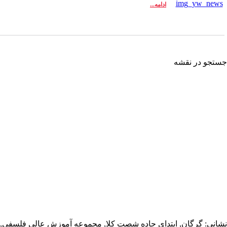
ادامه...
تجو در نقشه
انی: گرگان, ابتدای جاده شصت کلا, مجموعه آموزش عالی فلسفی,