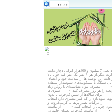
آیا می دانید:14 درصد مردم قند خون بالای 126 میلی گرم در دسی لیتر دارند.یعنی 7 میلیون و 300هزار ایرانی دچار دیابت
هستند.علت مرگ 34000نفر از هموطنان ما در سال، دیابت است. به عبارت دیگر:از هر 7 نفر یک نفر قند خون بالا
 رعایت این توصیه ها از سلامت خود و اعضای
ان سنگک یا بیسکویت‌های سبوسدار استفاده
د. • مصرف مواد نشاسته‌ای با روغن زیاد
 پخته را هر روز مصرف کنید. • سبزی ها
ید. • برای سالادها از سس کم‌چرب یا بدون
 میوه تازه را که فیبر بیشتری دارد انتخاب
• از مرکبات نظیر پرتقال، گریپ‌فروت و
 بدون چربی را انتخاب کنید. • از ماست
 کنید. • از ماست کم‌چرب بعنوان خامه در