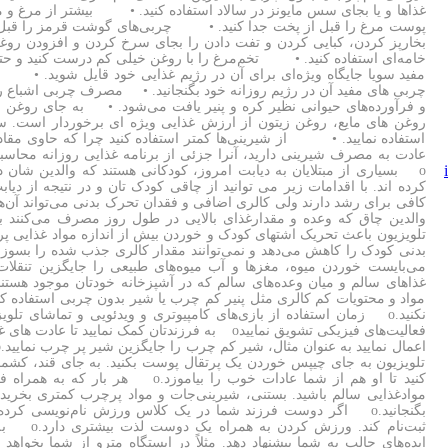
غذاها و یا بجای سس مایونز در سالاد استفاده کنید. • بیشتر از مرغ
پوست مرغ را قبل از پخت جدا کنید. • چربی‌های گوشت قرمز را قبل ا
بخارپز کردن، کبایی کردن و تفت دادن را بجای سرخ کردن و افزودن رو
خامه‌ای استفاده کنید. • تخم‌مرغ را با روغن خیلی کم درست کنید و حتی
مفید سویا جایگاه ویژه‌ای برای آن در رژیم غذایی خود قایل شوید. • م
چربی های مفید آن در رژیم روزانه خود بگنجانید. • مصرف چربی اشباع ر
و فرآورده‌های حیوانی نظیر کره و پنیر یافت می‌شود. • به جای روغن جام
روغن های مایع، روغن زیتون از ارزش غذایی ویژه ای برخوردار است. سع
استفاده نمایید. • از شیرینی‌ها کمتر استفاده کنید چرا که حاوی مق
عادت به مصرف شیرینی دارید، آنرا جزئی از برنامه غذایی روزانه محاسبه ک
o بسیاری از مبتلایان به دیابت امروز، کودکانی هستند که والدین شان 
نکنید.o زمان استفاده از بازی‌های کامپیوتری و ویدئویی و تماشای تلو
فعالیت‌های فیزیکی تشویق نماییدo به فرزندتان کمک نمای
تلویزیون به جای چیپس خوردن یک پرتقال پوست بکنید. به جای قند، کشمش
کنید تا او هم از شما عادات خوب را بیامو
موادغذایی سالم باشید. بستنی، شیرینی‌جات و مواد پرچرب کمتری بخری
بگنجانید.o اگر دوست فرزند شما در یک کلاس ورزش نام‌نویسی کرد
ثبت‌نام کند