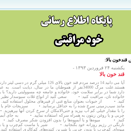
ش
قندخون بالا
:
یکشنبه ۲۴ فروردین ۱۳۹۳ -
قند خون بالا
دارد شما در برابر سلامت خود، خانواده و جامعه چه مسوولیتی دارید؟ با
خانواده تان، مراقبت کنید: • سعی کنید از انواع غلات سبوسدار نظیر ن
کنید. • از حبوبات بعنوان منابع غنی از فیبرهای محلول استفاده کنی
مانند سیب‌زمینی سرخ شده را به حداقل برسانید. • سبزیجات خام یا
را با مقدار خیلی کم آب بپزید و حتی‌الامکان از سرخ کردن آنها بپرهیز
چربی و یا روغن زیتون به همراه سرکه استفاده نمایید. • به جای آبمیوه،
کنید. • میوه‌ها و یا آبمیوه‌ها را بدون افزودن شکر مصرف کنید. 
نارنگی در رژیم روزانه خود بگنجانید. • شیر یا ماست کم‌چرب و یا
میوه‌ای کم‌چرب یا بدون چربی با شیرین کننده‌های کم‌کالری استفاده