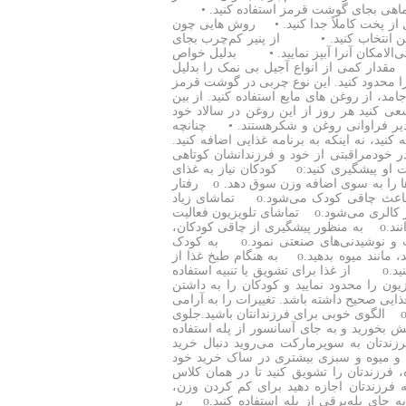
 و ماهی بجای گوشت قرمز استفاده کنید. •
ز پخت کاملاً جدا کنید. • روش هایی چون
غن انتخاب کنید. • از پنیر کم‌‌چرب بجای
‌الامکان آنرا آبپز نمایید. • بدلیل خواص
قدار کمی از انواع آجیل بی نمک را بدلیل
ا محدود کنید. این نوع چربی در گوشت قرمز
د، از روغن های مایع استفاده کنید. از بین
ی کنید هر روز از این روغن در سالاد خود
ادیر فراوانی روغن و شکرهستند. • چنانچه
نید، نه اینکه به برنامه غذایی اضافه کنید.
در خودمراقبتی از خود و فرزندانشان کوتاهی
کرده اند. با اقدامات زیر می توانید از چاقی کودک تان و در نتیجه از دیابت او پیشگیری کنید:o کودکان نیاز به غذای
کافی برای رشد دارند ولی کالری اضافی و فقدان تحرک بدنی می‌تواند آن‌ها را به سوی اضافه وزن سوق دهد. o رفتار
والدین چاق که وعده و مقدارغذای بالایی در طول روز مصرف می‌کنند باعث چاقی کودک می‌شود.o تماشای زیاد
تلویزیون باعث تحریک اشتهای کودک و خوردن بیش از اندازه مواد غذایی پر کالری می‌شود.o تماشای تلویزیون فعالیت
بدنی کودک را کاهش می‌دهد و نمی‌توانند مقدار کالری جذب شده را بسوزانند.o به منظور پیشگیری از چاقی کودکان،
می‌بایست خوردن میوه، مغزها و آب میوه‌های طبیعی را جایگزین تنقلات و نوشیدنی‌های صنعتی نمود.o به کودک
غذاهای سالم و میان وعده‌های سالم که در آشپزخانه خودتان موجود هستند، مانند میوه بدهید.o به هنگام طبخ غذا از
مواد و محتویات کم کالری مثل پنیر کم چرب یا شیر بدون چربی استفاده کنید.o از غذا برای تشویق یا تنبیه استفاده
یزیون را محدود نمایید و کودکان را به داشتن
ید تا عادت های غذایی صحیح داشته باشد. تغییرات را به آرامی
اعمال نمایید به عنوان مثال، شیر کم چرب را جایگزین شیر پر چرب نمایید.o الگوی خوبی برای فرزندانتان باشید.جلوی
 بخورید و به جای آسانسور از پله استفاده
زد.o هر بار که به همراه فرزندتان به سوپرمارکت می‌روید دنبال خرید
د و میوه و سبزی بیشتری در ساک خرید خود
ه، فرزندتان را تشویق کنید تا در همان کلاس
. ورزش کردن به همراه یک دوست لذت بیشتری دارد.o به فرزندتان اجازه دهید برای کم کردن وزن،
ایده‌های جالب به شما پیشنهاد دهد. مثلاً در ایستگاه مترو از شما بخواهد به جای پله‌برقی از پله استفاده کنید.o بر