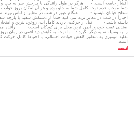
اقشار جامعه است. • هرگز در طول رانندگی با چرخش سر به چپ و راس
شما موجب عدم توجه کامل شما به جلو بوده و هر آن امکان بروز حوا
سطح خیابان نایستید.• هنگام عبور در شب در معابر از لباس تیره استفا
اجباراً در شب در معابر تردد می کنید حتماً از دستکش سفید یا پارچه س
داشته باشید.• قبل از حرکت، بازدید کامل آب، روغن، بنزین و امتحا
صندلی عقب خودرو، ایمن ترین محل برای کودکان است.• راننده موتور
را به وسیله نقلیه دیگر بگیرد.• با توجه به کاهش دید افقی در زمان بروز 
نقلیه موتوری به منظور کاهش حوادث احتمالی، با احتیاط کامل حرک
است.
ادامه...