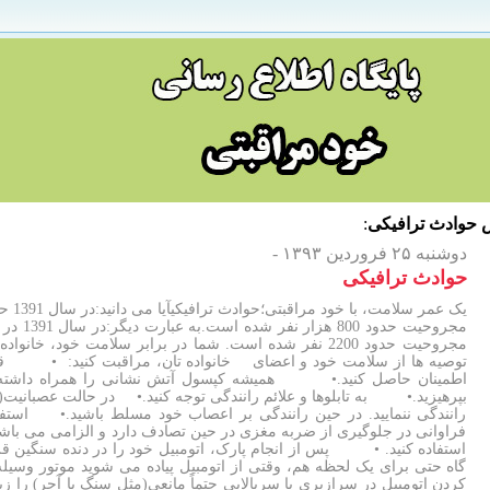
ش
حوادث ترافیکی
:
دوشنبه ۲۵ فروردین ۱۳۹۳ -
حوادث ترافیکی
مجروحیت حدود 2200 نفر شده است. شما در برابر سلامت خود، 
توصیه ها از سلامت خود و اعضای خانواده تان، مراقبت کنید: • قبل 
اطمینان حاصل کنید.• همیشه کپسول آتش نشانی را همراه داشت
بپرهیزید.• به تابلوها و علائم رانندگی توجه کنید.• در حالت عصبانیت(چن
رانندگی ننمایید. در حین رانندگی بر اعصاب خود مسلط باشید.• استفاده 
فراوانی در جلوگیری از ضربه مغزی در حین تصادف دارد و الزامی می باش
استفاده کنید. • پس از انجام پارک، اتومبیل خود را در دنده سنگین 
گاه حتی برای یک لحظه هم، وقتی از اتومبیل پیاده می شوید موتور وسیل
کردن اتومبیل در سرازیری یا سربالایی حتماً مانعی(مثل سنگ یا آجر) ر