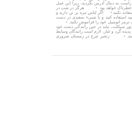
ت به دنبال آدرس نگردید، زیرا این عمل
دث خطرناک خواهد بود. • هرگز در شب در
ده نکنید.• اگر لباس تیره بر تن دارید و
فید استفاده کنید و یا شییء سفیدی در دست
ن ترمز اتومبیل خود را فراموش نکنید. •
 سیکلت، نباید در حین رانندگی دست خود
پدیده گرد و غبار، لازم است رانندگان وسایط
ت کنند. • زنجیر چرخ در زمستان ضروری