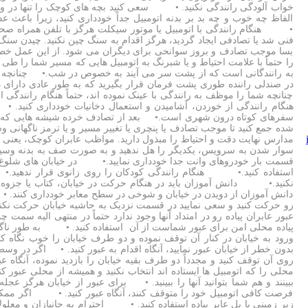
خواب آلودگی رانندگی نکنید. • سعی کنید بچه های کوچک را تنها در وسی
الفاظ چه خوب و چه بد بر بدنه اتومبیل جداً خودداری کنید، زیرا باعث
• هنگام رانندگی با اتومبیل یا موتور سیکلت هرگز با تلفن همراه صح
فنی شد یا تصادفی ایجاد گردید، هرگز اقدام به سنگ چین نکنید. چیدن سن
بسا موجب تصادف و بروز سوانحی برای دیگران می شود. از این عمل خطرنا
را حتماً با علامت احتیاط و یا شبرنگ به اتومبیل هایی که مسیر شما را طی 
به رانندگانی است که از پشت سر می آیند به خصوص در شب.• چنانچه ق
در صندلی راننده طوری پشت فرمان قرار بگیرید که به طور عادی دارای د
چنانچه شما را موظف به رانندگی با عینک نموده اند، حتماً هنگام رانن
هنگام رانندگی از خوردن، آشامیدن و استعمال دخانیات خودداری کنید
سفرهای کوتاه درون شهری است.• بعد از تصادف خرده شیشه هایی که در 
شده جمع کنید تا موجب تصادف یا پنچری یا تغییر مسیر و یا ترمز ناگهانی 
مدارس نهایت دقت و احتیاط را مبذول دارید. مواظب عابران کوچک، یعنی 
سوار شدن به سرویس، یکدیگر را هل ندهید و به صورت صف به بدنه وسی
قسمت بار خودروهای وانت جدا خودداری نمایید.• در خیابان های شلوغ 
استفاده کنید.• هنگام رانندگی کودکان را روی زانوی قرار ندهید.•
نکنید.• دانش آموزان باید در هنگام حرکت در خیابان، کتاب یا جزو
دانش آموزان از دویدن در خیابان و شوخی در سطح معابر خودداری کنند. •
رو حرکت کنید و سعی نمایید در قسمت نزدیک به حاشیه خیابان حرکت نکنی
عبور عابران پیاده رو در امتداد آنها وجود ندارد حتماً در منتهی الی
پیاده محلی امن برای عبور شماست از آن استفاده کنید. • به طور ناگها
ورود به خیابان در کنار آن توقف نموده و دو طرف خیابان را خوب نگاه ک
بدون خطر از خیابان عبور نمایید، آنگاه اقدام به عبور کنید. • اگر در 
روی آن توقف کنید و مجدداً دو طرف بقیه خیابان را بازدید نموده، آنگاه 
محلی را که اتومبیل ها ایستاده اند انتخاب نکنید و همیشه از محلی عبور کن
ببینند و هم شما بتوانید آنها را ببینید. • برای عبور از خیابان هرگز عجله 
فرصت کافی اتومبیل خود را متوقف کنند، آنگاه عبور کنید. • اگر ممکن ب
زیر زمینی یا پل عابر پیاده استفاده کنید. • احترام به جانبازان و معلول