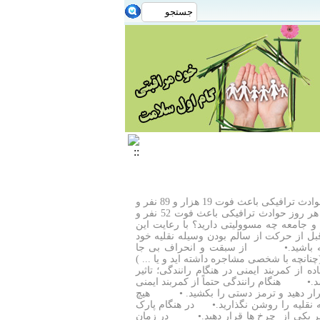
یک عمر سلامت، با خود مراقبتی؛حوادث ترافیکیآیا می دانید:در سال 1391 حوادث ترافیکی باعث فوت 19 هزار و 89 نفر و
مجروحیت حدود 800 هزار نفر شده است.به عبارت دیگر:در سال 1391 در هر روز حوادث ترافیکی باعث فوت 52 نفر و
خانواده و جامعه چه مسوولیتی دارید؟ با رعایت این
از حرکت از سالم بودن وسیله نقلیه خود
ه باشید.• از سبقت و انحراف بی جا
انچه با شخصی مشاجره داشته اید و یا ... )
از کمربند ایمنی در هنگام رانندگی؛ تاثیر
د.• هنگام رانندگی حتماً از کمربند ایمنی
قرار دهید و ترمز دستی را بکشید. • هیچ
ه نقلیه را روشن نگذارید.• در هنگام پارک
ا زیر یکی از چرخ ها قرار دهید.• در زمان