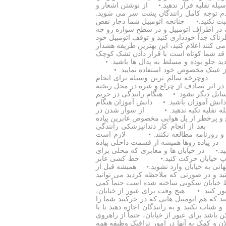
له نقلیه قرار ندهید.• از نوشتن اشعار و
 عدم توجه کامل رانندگان پشت سر می شوید.
بت نکنید.• چنانچه اتومبیل شما دچار نقص
گ در اطراف اتومبیل و در سطح سواره رو چه
ک جداً خودداری کنید و توقف اتومبیل خود
می کنند اعلام کنید، این بهترین طریقه هشدار
د شما کوتاه است با قرار دادن تشک کوچک
ید جلو بوده و مسلط به پدال ها باشید. •
دگی از عینک مخصوص خود استفاده نمایید. •
. • دوچرخه سالم ترین وسیله برای انجام
اثر تصادف از چراغ و غیره در محل ریخته
وسایل دیگر نشود. • هنگام رانندگی در حریم
دانش آموزان باشید. • دانش آموزان هنگام
له نقلیه تکیه ندهید. • از سوار شدن در
و پرخطر از پل هوایی مخصوص عابرین پیاده
 بعد از انجام کار دندانپزشکی رانندگی
ه و روزنامه مطالعه نکنند. • لازم است
 در پیاده روها همیشه از قسمت داخلی پیاده
د.• در خیابان ها و معابری که محلی برای
ه سمت چپ خیابان حرکت کنید.• خط کشی عابر
نی به خیابان وارد نشوید.• همیشه قبل از
نید و در صورتی که ملاحظه کردید می توانید
وسط خیابان سکویی ساخته شده است حتماً کمی
عبور کنید. • هیچ وقت برای عبور از خیابان،
ید که هم اتومبیل هایی که در حرکتند شما را
و شتاب نکنید و به رانندگان اجازه دهید تا با
اشد برای عبور از خیابان، حتماً از راهروی
ان و کمک به آنها در امور ترافیک وظیفه همه