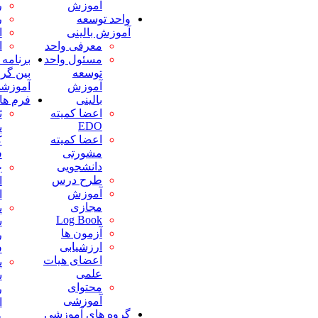
آموزش
روانپزشکی
بیماریها
واحد توسعه
رادیولوژی
پنج حالت
آموزش بالینی
ارتوپدی
شایع بیماری
معرفی واحد
اورولوژی
الزامات بیمه
مسئول واحد
برنامه های مشترک
ای
توسعه
بین گروههای
دفترچه
آموزش
آموزشی
راهنمای
بالینی
فرم ها
یادگیری
اعضا کمیته
ثبت خطای
پمفلت های
EDO
پزشکی
آموزشی
اعضا کمیته
کارکنان و
مواجهه
مشورتی
فراگیران
شغلی (نیدل
دانشجویی
چک لیست
استیک)
طرح درس
ارزیابی دوره
کدهای
آموزش
ای فراگیران
اضطراری
مجازی
پرسشنامه
تغذیه و
Log Book
سنجش
استراحتگاه
آزمون ها
رضایت
(پاویون)
ارزشیابی
فراگیران
فرآیندها،آیین نامه
اعضای هیات
پرسشنامه
ها و دستورالعملها
علمی
سنجش
فرآیندها
محتوای
رضایت
آئین نامه ها
آموزشی
اعضای هیات
دستورالعمل
گروه های آموزشی
علمی
ها