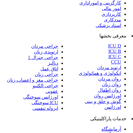
جراحی مردان
ارتوپدی زنان
جراحی جنرال 1
دیالیز
اتاق عمل
جراحی زنان
جراحی مغز و اعصاب زنان
جراحی الکتیو
عفونی
اورژانس سوختگی
ICU سوختگی
ایزوله تنفسی