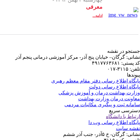
کز آموزشی درمانی پنجم آذر
ظم رهبری
زشکی
می