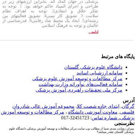
پزشکی در جهان کمک کند. بنابراین ارزشهای زیر در
طراحی و اجرای المپیاد حاکم خواهد بود: 1. توجه به
تفکر خلاق و انتقادی2. توجه به اهداف نظام
سلامت 3. تشویق کار تیمی4. تشویق فعالیتهای بین
رشته‌ای5. ایجاد یک محیط شاد رقابتی6. قدرشناسی از
عالمان و توجه به فرهنگ اسلامی
ادامه...
یگاه های مرتبط
دانشگاه علوم پزشکی گلستان
سامانه ارزشیابی اساتید
مرکز مطالعات و توسعه آموزش علوم پزشکی
سامانه فعالیت‌های نوآورانه وزارت بهداشت
مرکز ملی تحقیقات راهبردی آموزش پزشکی
رس
گان
,
ابتدای جاده شصت کلا
,
مجموعه آموزش عالی شادروان
سفی
,
معاونت آموزشی دانشگاه
،
مرکز مطالعات و توسعه آموزش
شکی، شماره تماس
: 32451723-017
رسنجی
زان رضایت مندی شما از مطالب وب سایت مرکز مطالعات و توسعه آموزش پزشکی دانشگاه علوم
شکی گلستان چقدر میباشد؟