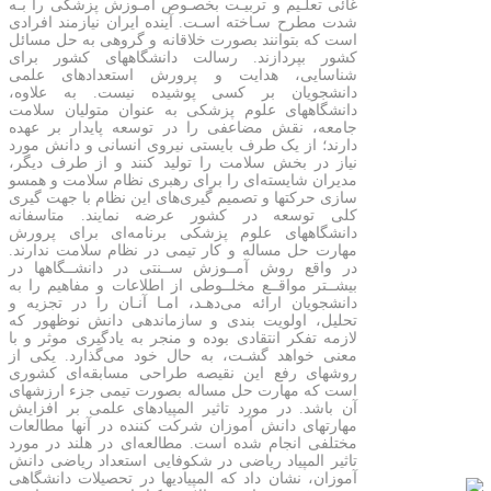
غائی تعلـیم و تربیـت بخصـوص آمـوزش پزشکی را بـه
شدت مطرح سـاخته اسـت. آینده ایران نیازمند افرادی
است که بتوانند بصورت خلاقانه و گروهی به حل مسائل
کشور بپردازند. رسالت دانشگاههای کشور برای
شناسایی، هدایت و پرورش استعداد‌های علمی
دانشجویان بر کسی پوشیده نیست. به علاوه،
دانشگاههای علوم پزشکی به عنوان متولیان سلامت
جامعه، نقش مضاعفی را در توسعه پایدار بر عهده
دارند؛ از یک طرف بایستی نیروی انسانی و دانش مورد
نیاز در بخش سلامت را تولید کنند و از طرف دیگر،
مدیران شایسته‌ای را برای رهبری نظام سلامت و همسو
سازی حرکتها و تصمیم گیری‌های این نظام با جهت گیری
کلی توسعه در کشور عرضه نمایند. متاسفانه
دانشگاههای علوم پزشکی برنامه‌ای برای پرورش
مهارت حل مساله و کار تیمی در نظام سلامت ندارند.
در واقع روش آمــوزش ســنتی در دانشــگاهها در
بیشــتر مواقــع مخلــوطی از اطلاعات و مفاهیم را به
دانشجویان ارائه می‌دهـد، امـا آنـان را در تجزیه و
تحلیل، اولویت بندی و سازماندهی دانش نو‌ظهور که
لازمه تفکر انتقادی بوده و منجر به یادگیری موثر و با
معنی خواهد گشـت، به حال خود می‌گذارد. یکی از
روشهای رفع این نقیصه طراحی مسابقه‌ای کشوری
است که مهارت حل مساله بصورت تیمی جزء ارزشهای
آن باشد. در مورد تاثیر المپیادهای علمی بر افزایش
مهارتهای دانش آموزان شرکت کننده در آنها مطالعات
مختلفی انجام شده است. مطالعه‌ای در هلند در مورد
تاثیر المپیاد ریاضی در شکوفایی استعداد ریاضی دانش
آموزان، نشان داد که المپیادیها در تحصیلات دانشگاهی