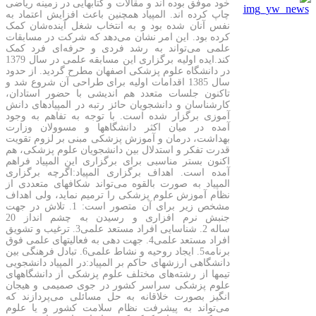
خود موفق بوده اند و مقالات و کتابهایی در زمینه ریاضی
چاپ کرده اند. المپیاد همچنین باعث افزایش اعتماد به
نفس آنان شده بود و به انتخاب شغل آینده‌شان کمک
کرده بود. این امر نشان می‌دهد که شرکت در مسابقات
علمی می‌تواند به رشد فردی و حرفه‌ای فرد کمک
کند.ایده اولیه برگزاری این مسابقه علمی در سال 1379
در دانشگاه علوم پزشکی اصفهان مطرح گردید. از حدود
سال 1385 اقدامات اولیه برای طراحی آن شروع شد و
تاکنون جلسات متعدد هم اندیشی با حضور استادان،
کارشناسان و دانشجویان حائز رتبه در المپیادهای دانش
آموزی برگزار شده است. با توجه به تفاهم به وجود
آمده در میان اکثر دانشگاهها و مسوولان وزارت
بهداشت، درمان و آموزش پزشکی مبنی بر لزوم تقویت
قدرت تفکر و استدلال بین دانشجویان علوم پزشکی، هم
اکنون بستر مناسبی برای برگزاری این المپیاد فراهم
آمده است. اهداف برگزاری المپیاد:اگرچه برگزاری
المپیاد به صورت بالقوه می‌تواند شکافهای متعددی از
نظام آموزش علوم پزشکی را ترمیم نماید، ولی اهداف
مشخص زیر برای آن متصور است: 1. تلاش در جهت
جنبش نرم افزاری و رسیدن به چشم انداز 20
ساله 2. شناسایی افراد مستعد علمی3. ترغیب و تشویق
افراد مستعد علمی4. جهت دهی به فعالیتهای علمی فوق
برنامه5. ایجاد روحیه و نشاط علمی6. تبادل فرهنگی بین
دانشگاهی ارزشهای حاکم بر المپیاد:در المپیاد دانشجویی
تیمها از رشته‌های مختلف علوم پزشکی از دانشگاههای
علوم پزشکی سراسر کشور در جوی صمیمی و هیجان
انگیز بصورت خلاقانه به حل مسائلی می‌پردازند که
می‌تواند به پیشرفت نظام سلامت کشور و یا علوم