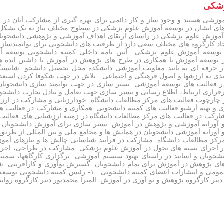
زشکی
وزشی هستند و وجود ساز و کار دائمی برای بهره گیری از مشارکت آنان در
 های ایشان در توسعه آموزش علوم پزشکی در سطوح مختلف نیاز به یک تشکل
 آموزش علوم پزشکی در راستای ارتقای اهداف آموزشی و پژوهشی دانشجویان
د کارگروه های مختلف سعی دارد از ظرفیت های دانشجویی برای توانمندسازی ا
 توسعه آموزش علوم پزشکی آیین نامه داخلی کمیته دانشجویی توسعه 
 حرفه ای به تایید معاونت آموزشی دانشکده محل تحصیل دانشجو شایست
دی به ارزشها و اصول فرهنگی و اجتماعی تلاش در جهت شکوفا کردن استعدا
فعالیت های توسعه آموزشی بستر سازی در جهت توانمند سازی دانشجویان ع
برقراری ارتباط، اطلاع رسانی و بستر سازی جهت تعامل و تبادل تجارب دانش
چارچوب فعالیت های مرکز مطالعات دانشگاه خودارزیابی و مشارکت در ارزش
و تهیه آرشیو فعالیت های کمیته دانشجویی همکاری و مشارکت در فعالیت های
رکت در فعالیت های مرکز مطالعات دانشگاه در زمینه ارزشیابی های فعالی
 نو آورانه آموزشی و پژوهش در آموزش بستر سازی برای آموزش دانشجویان 
 آورانه آموزشی دانشجویان در همایش ها و مجامع ملی و بین المللی از طریق
رکز مطالعات دانشگاه مشارکت در فرآیند شناسایی چالش ها و نیازهای آم
 اجرای بسته های تحول در آموزش علوم پزشکی مشارکت در طراحی، اجرا و 
انشجویان و اساتید در راستای بهبود سیستم آموزشی برگزاری کارگاهها، سم
ای پژوهش در آموزش برای تمام دانشجویان گسترش نوآوری و کارآفرینی شکو
 دبیر کارگروه پژوهش و نو آوری در آموزش: المیرا محمدپور دبیر کارگروه روا