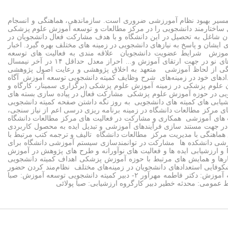
 مسیر بهبود نظام آمورزشی ضروری است. سازماندهی، هماهنگی و انسجام
 ساختارمند دانشجویی را در مرکز مطالعات و توسعه آموزش علوم پزشکی
 شاغل به تحصیل در این دانشگاه و با هدف مشارکت فعال دانشجویان در
یشان و پاسخ به نیازهای دانشجویی در زمینه های مختلف بهره گیرد. اخبار
آموزش شرایط عضویت دانشجویان علاقه مندی به فعالیت های توسعه
آموزشی(سابقه همکاری با مراکز مطالعات و دفاتر توسعه آموزش یا همکاری در طرح های پژوهش در آموزش یا داشتن ایده های نو در جهت ارتقای آموزش و... احراز معدل حداقل ۱۴ در آخر نیمسال
گی از لحاظ آموزشی متعهد به اخلاق پژوهشی و رعایت اصول پژوهشی
دهای خود در زمینه‌های شرح وظایف کمیته دانشجویی توسعه آموزش آگاه
لوم پزشکی در زمینه آموزش علوم پزشکی (برگزاری سمینار، کارگاه و
جویی در حوزه آموزش علوم پزشکی مشارکت فعال در پیاده سازی بسته های
یابی های کمیته های دانشجویی به روز نگه داشتن صفحه کمیته دانشجویی
 مرکز مطالعات دانشگاه در زمینه برنامه ریزی درسی اعم از نیاز سنجی،
ت های آموزشی همکاری و مشارکت در فعالیت های مرکز مطالعات دانشگاه
در جهت مستند سازی فرآیندهای آموزشی و تبدیل ایده به محصول کاربردی
 هماهنگی با مدیریت مرکز مطالعات دانشگاه تالیف و ترجمه کتب مرتبط با
وزشی دانشکده ها مشارکت در توانمندسازی سیستم آموزشی دانشگاه برای
ارزشیابی ایده ها و فعالیت های نوآورانه و طرح های پژوهش در آموزش
ینارها و همایش های مرتبط با حوزه آموزش پزشکی اهداف کمیته دانشجویی
فایی استعدادهای دانشجویان در زمینه‌های مختلف نظام‌مند کردن حضور
موثر در مجامع علمی بین‌المللی گسترش روابط عمومی و انتشارات اعضای کمیته دانشجویی : ۱- رئیس کمیته دانشجویی توسعه آموزش: دکتر فاطمه مهرآور ۲- دبیر کمیته دانشجویی توسعه آموزش: صبا
بط عمومی: محدثه خطیر دبیر کارگروه ارزشیابی: صبا پولائی