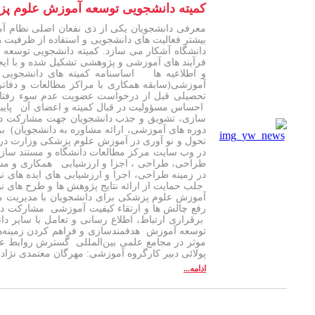
کمیته دانشجویی توسعه آموزش علوم پ
معرفی دانشجویان یکی از ذی نفعان اصلی نظام آم
بیشتر فعالیت های دانشجویی و استفاده از ظرفیت
دانشگاه آشکار می سازد. کمیته دانشجویی توسعه
فرآیند های آموزشی و پژوهشی تشکیل شده و با ایجا
و اطلاعیه ها اساسنامه کمیته های دانشجویی
تحصیلی قبل از درخواست عضویت عدم سوء رفتار
احساس مسؤولیت در قبال کمیته و اعضای آن پایبن
سازی، تشویق و جذب دانشجویان جهت مشارکت در 
دوره های آموزشی، ارائه مشاوره به دانشجویان) 
تحول و نو آوری در آموزش علوم پزشکی وزارت در 
در وب سایت مرکز مطالعات دانشگاه و مستند سازی 
طراحی، طراحی ، اجزا و ارزشیابی همکاری و مشا
در زمینه طراحی، اجرا و ارزشیابی های ایده های
جلب حمایت از ارائه نتایج پژوهش ها و طرح های نو
آموزش علوم پزشکی برای دانشجویان با مدیریت م
رفع چالش ها و ارتقاء کیفیت آموزشی مشارکت در
برقراری ارتباط، اطلاع رسانی و تعامل با سایر د
توسعه آموزش هدفمندسازی و فراهم کردن زمینه‌ه
پولائی دبیر کارگروه آموزشی: مهرگان معتمدی نژاد
ادامه...