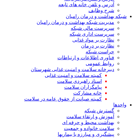
آدرس و تلفن خانه های تابعه
شرح وظایف
شبکه بهداشت و درمان رامیان
مدیریت شبکه بهداشت و درمان رامیان
سرپرست مالی شبکه
سرپرست اداری شبکه
نظارت بر مواد غذایی
نظارت بر درمان
حراست شبکه
فناوری اطلاعات و ارتباطات
روابط عمومی
دبیرخانه سلامت و امنیت غذایی شهرستان
کمیته سلامت و امنیت غذایی
اسناد راهبردی سلامت
پیامگزاران سلامت
خانه مشارکت
کمیته صیانت از حقوق عامه در سلامت
واحدها
گسترش شبکه
آموزش و ارتقاء سلامت
بهداشت محیط و حرفه ای
سلامت خانواده و جمعیت
پیشگیری و مبارزه با بیماریها