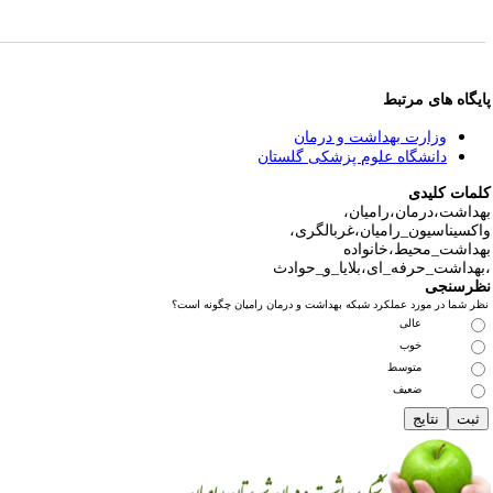
یگاه های مرتبط
وزارت بهداشت و درمان
دانشگاه علوم پزشکی گلستان
مات کلیدی
داشت،درمان،رامیان،
کسیناسیون_رامیان،غربالگری،
داشت_محیط،خانواده
هداشت_حرفه_ای،بلایا_و_حوادث
رسنجی
ر شما در مورد عملکرد شبکه بهداشت و درمان رامیان چگونه است؟
عالی
خوب
متوسط
ضعیف