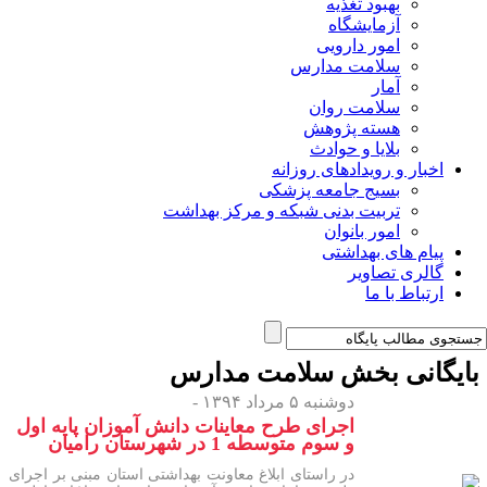
بهبود تغذیه
آزمایشگاه
امور دارویی
سلامت مدارس
آمار
سلامت روان
هسته پژوهش
بلایا و حوادث
اخبار و رویدادهای روزانه
بسیج جامعه پزشکی
تربیت بدنی شبکه و مرکز بهداشت
امور بانوان
پیام های بهداشتی
گالری تصاویر
ارتباط با ما
ایگانی بخش
سلامت مدارس
دوشنبه ۵ مرداد ۱۳۹۴ -
اجرای طرح معاینات دانش آموزان پایه اول
و سوم متوسطه 1 در شهرستان رامیان
در راستای ابلاغ معاونت بهداشتی استان مبنی بر اجرای