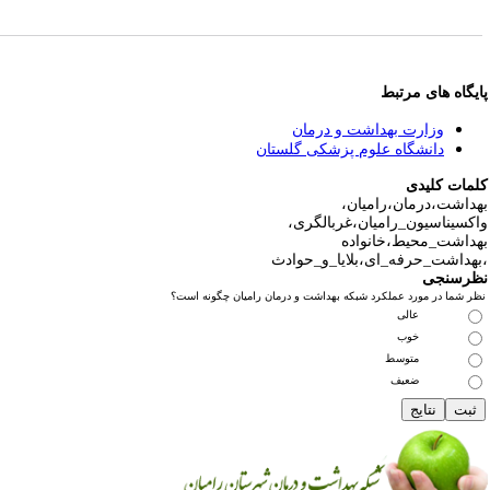
یگاه های مرتبط
وزارت بهداشت و درمان
دانشگاه علوم پزشکی گلستان
مات کلیدی
داشت،درمان،رامیان،
کسیناسیون_رامیان،غربالگری،
داشت_محیط،خانواده
هداشت_حرفه_ای،بلایا_و_حوادث
رسنجی
ر شما در مورد عملکرد شبکه بهداشت و درمان رامیان چگونه است؟
عالی
خوب
متوسط
ضعیف