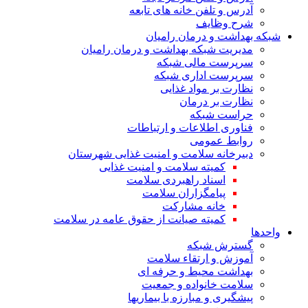
آدرس و تلفن خانه های تابعه
شرح وظایف
شبکه بهداشت و درمان رامیان
مدیریت شبکه بهداشت و درمان رامیان
سرپرست مالی شبکه
سرپرست اداری شبکه
نظارت بر مواد غذایی
نظارت بر درمان
حراست شبکه
فناوری اطلاعات و ارتباطات
روابط عمومی
دبیرخانه سلامت و امنیت غذایی شهرستان
کمیته سلامت و امنیت غذایی
اسناد راهبردی سلامت
پیامگزاران سلامت
خانه مشارکت
کمیته صیانت از حقوق عامه در سلامت
واحدها
گسترش شبکه
آموزش و ارتقاء سلامت
بهداشت محیط و حرفه ای
سلامت خانواده و جمعیت
پیشگیری و مبارزه با بیماریها