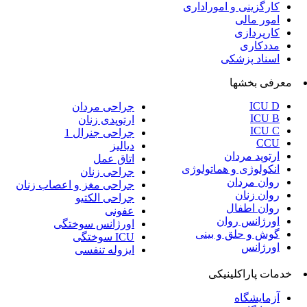
جراحی مردان
ارتوپدی زنان
جراحی جنرال 1
دیالیز
اتاق عمل
جراحی زنان
جراحی مغز و اعصاب زنان
جراحی الکتیو
عفونی
اورژانس سوختگی
ICU سوختگی
ایزوله تنفسی