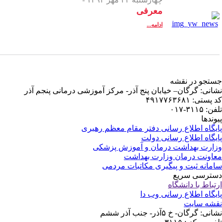
کز آموزشی درمانی پنجم آذر
ظم رهبری
زشکی
می