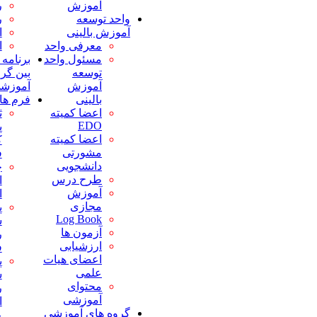
آموزش
روانپزشکی
بیماریها
واحد توسعه
رادیولوژی
پنج حالت
آموزش بالینی
ارتوپدی
شایع بیماری
معرفی واحد
اورولوژی
الزامات بیمه
مسئول واحد
برنامه های مشترک
ای
توسعه
بین گروههای
دفترچه
آموزش
آموزشی
راهنمای
بالینی
فرم ها
یادگیری
اعضا کمیته
ثبت خطای
پمفلت های
EDO
پزشکی
آموزشی
اعضا کمیته
کارکنان و
مواجهه
مشورتی
فراگیران
شغلی (نیدل
دانشجویی
چک لیست
استیک)
طرح درس
ارزیابی دوره
کدهای
آموزش
ای فراگیران
اضطراری
مجازی
پرسشنامه
تغذیه و
Log Book
سنجش
استراحتگاه
آزمون ها
رضایت
(پاویون)
ارزشیابی
فراگیران
فرآیندها،آیین نامه
اعضای هیات
پرسشنامه
ها و دستورالعملها
علمی
سنجش
فرآیندها
محتوای
رضایت
آئین نامه ها
آموزشی
اعضای هیات
دستورالعمل
گروه های آموزشی
علمی
ها