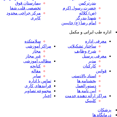
ندرترکمن
بیمارستان فوق
ضرت رسول اکرم
تخصصی قلب شفا
ص) کلاله
مرکز جراحی محدود
هدا بندرگز
کاپری
مام رضا (ع) خانببین
ایرانی و مکمل
داره
سلامتکده
اختار تشکیلاتی
مراکز آموزشی
رح وظایف
مجاز
پرسنل
غیر مجاز
دیر
مطالب آموزشی
ارکنان
کتابچه
مقاله
سناد بالادستی
سایر
خشنامه ها
تماس با اداره
ستورالعمل
فرآیندهای کاری
یین نامه ها
مجموعه تصاویر
رائه دهنده خدمت
اخبار
لینیک
ا