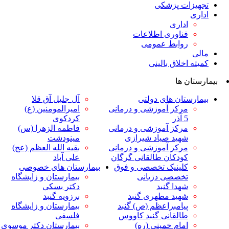
ت پزشکی
داری
ناوری اطلاعات
وابط عمومی
لاق بالینی
ها
ان های دولتی
آل جلیل آق قلا
رکز آموزشی و درمانی
امیرالمومنین (ع)
ر
کردکوی
رکز آموزشی و درمانی
فاطمه الزهرا (س)
هید صیاد شیرازی
مینودشت
رکز آموزشی و درمانی
بقیه الله العظم (عج)
ودکان طالقانی گرگان
علی آباد
لینیک تخصصی و فوق
بیمارستان های خصوصی
خصصی دزیانی
بیمارستان و زایشگاه
هدا گنبد
دکتر بسکی
هید مطهری گنبد
برزویه گنبد
یامبراعظم (ص) گنبد
بیمارستان و زایشگاه
القانی گنبد کاووس
فلسفی
مام خمینی (ره)
بیمارستان دکتر موسوی