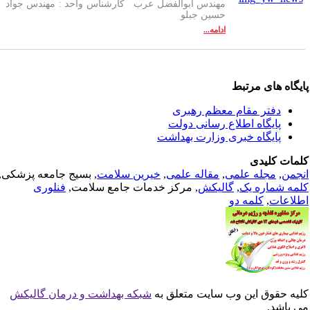
مهندس ابوالفضل عرب کارشناس واحد : مهندس جواد
حسین جبلو
ادامه...
یگاه های مرتبط
دفتر مقام معظم رهبری
پایگاه اطلاع رسانی دولت
پایگاه خبری وزارت بهداشت
مات کلیدی
جمن
,
مجله علمی
,
مقاله علمی
,
خیرین سلامت
, بسیج جامعه پزشکی,
مه شماره یک
,
گالیکش
, مرکز خدمات جامع سلامت,
فنلوری
لاعات
,
کلمه دو
یه حقوق این وب سایت متعلق به
شبکه بهداشت و درمان گالیکش
 باشد.