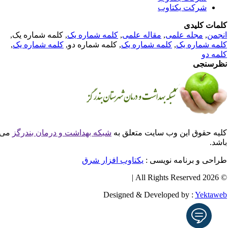
شرکت یکتاوب
مات کلیدی
جمن
,
مجله علمی
,
مقاله علمی
,
کلمه شماره یک
, کلمه شماره یک,
مه شماره یک
,
کلمه شماره یک
, کلمه شماره دو,
کلمه شماره یک
,
مه دو
رسنجی
یه حقوق این وب سایت متعلق به
شبکه بهداشت و درمان بندرگز
می
شد.
احی و برنامه نویسی :
یکتاوب افزار شرق
© 2026 All
Designed & Developed by :
Yektaw