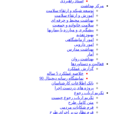
اسناد راهبردی
مرکز بهداشت
توسعه شبکه و ارتقاء سلامت
آموزش و ارتقاء سلامت
بهداشت محیط و حرفه ای
سلامت خانواده و جمعیت
پیشگیری و مبارزه با بیماریها
بهبود تغذیه
امور آزمایشگاهی
امور دارویی
بهداشت مدارس
آمار
بهداشت روان
فعالیت و دستاوردها
گزارش عملکرد
خلاصه عملکرد 5 ساله
نمایشگاه رسانه دیحیتال 90
بانک اطلاعات کارشناسان
پروژه های دردست اجرا
تکریم ارباب رجوع
تکریم ارباب رجوع چیست
متن کامل طرح
فرم شکایات مردمی
فرم نظارت بر اجرای طرح