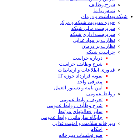
شرح وظایف
تماس با ما
شبکه بهداشت و درمان
حوزه مدیریت شبکه و مرکز
سرپرست مالی شبکه
سرپرست اداری شبکه
نظارت بر مواد غذایی
نظارت بر درمان
حراست شبکه
درباره حراست
شرح وظایف حراست
فناوری اطلاعات و ارتباطات
نمونه قرارداد حوزه IT
معرفی واحد
آیین نامه و دستور العمل
روابط عمومی
تعریف روابط عمومی
شرح‌ وظایف‌ روابط عمومی‌
سایر فعالیتهای مرتبط
جایگاه‌ سازمانی‌ روابط عمومی‌
دبیرخانه سلامت و امنیت غذایی
احکام
صورتجلسات دبیرخانه