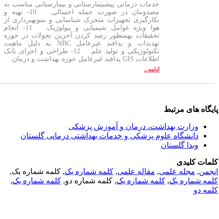
خدمات درمانی پیش­بیمارستانی و بیمارستانی مناسب به
مصدومان در صورت حمله احتمالی. 10- تهیه و
بکارگیری تجهیزات متحرک شناسایی و نمونه­برداری از
هوا ویژه عوامل شیمیایی و بیولوژیک. 11- انجام
تحقیقات به­منظور رصد کردن آخرین تحولات در حوزه
تهدیدات و پدافند غیرعامل NBC به دلیل ماهیت
تکنولوژیکی و تولید علم. 12- طراحی و اجرای بانک
اطلاعات GIS پدافند غیرعامل حوزه بهداشت و درمان.
ادامه...
یگاه های مرتبط
وزارت بهداشت، درمان و آموزش پزشکی
دانشگاه علوم پزشکی و خدمات بهداشتی درمانی گلستان
وبدا گلستان
مات کلیدی
جمن
,
مجله علمی
,
مقاله علمی
,
کلمه شماره یک
, کلمه شماره یک,
مه شماره یک
,
کلمه شماره یک
, کلمه شماره دو,
کلمه شماره یک
,
مه دو