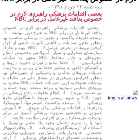
سه شنبه ۲۳ خرداد ۱۳۹۱ -
بعضی اقدامات پزشکی راهبردی لازم در
خصوص پدافند غیرعامل در برابر NBC
بعضی اقدامات پزشکی راهبردی لازم در خصوص
پدافند غیرعامل در برابر NBC به شرح ذیل می­باشد: 1-
توسعه داروها، واکسن­ها و تجهیزات پزشکی مناسب به­
منظور تقلیل صدمات و کاهش تاثیرات ناشی از قرار
گرفتن نیروها در معرض عوامل NBC . 2- تهیه و تدارک
بیمارستان صحرایی و سیار، آمبولانس مخصوص انتقال
مجروحان و چادر محافظ NBC مجهز به سامانه
فیلتراسیون. 3- حفظ منابع راهبردی ذخیره داروها و
واکسن­های دفاعی به منظور حفظ توان رزمی و مداومت
عملیات نیروهای نظامی و پشتیبانی از شهروندان به­
منظور افزایش بهره­وری در سطح ملی در مقابله با
تهدیدات همه­جانبه (زیرا صدمات حملات NBC محدود به
نیروهای نظامی نمی­شود و مردم منطقه مورد حمله را
نیز صدمه می­زند). 4- انجام تحقیقات دفاع پزشکی در
حوزه NBC و علوم زیستی توسط دانشگاه­های علوم
پزشکی. 5- توسعه واکسن­ها، آنتی­سرم­ها، آنتی­بیوتیک­ها،
پادزهرها و اقدامات پزشکی برای بهبودی. 6- آموزش
عمومی و تخصصی مدیریت پزشکی آسیب­ها در برابر
تهدیدات غیرمتعارف برای افزایش سلامت جامعه. 7-
تایید یا رد سریع احتمال وجود یک عامل بیولوژیک با
استفاده از آزمایشگاه­های پیشرفته. 8- ایجادرشته­های
تخصصی جدیددرارتباط باعوارض شیمیایی،میکروبی
وتشعشعات هسته­ای دردانشکده­های پزشکی. 9- ارائه