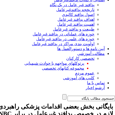
پدافند غیر عامل در یک نگاه
تاریخچه پدافندغیرعامل
اصول پدافند کالبدی
اهداف پدافند غیرعامل
اهمیت پدافند غیرعامل
طبیعت و پدافند غیرعامل
حوزه های عملیاتی در پدافند غیرعامل
حوزه های علمی در پدافند غیرعامل
اولویت بندی مراکز در پدافند غیرعامل
آیین نامه ها و دستورالعمل ها
مطالب آموزشی
تخصصی کارکنان
پرتوکلهای مواجهه با حوادث شیمیایی
مجموعه کتابهای تخصصی
عموم مردم
کلیپ های آموزشی
تماس با ما
آرشیو اخبار
ایگانی بخش
بعضی اقدامات پزشکی راهبردی
ازم در خصوص پدافند غیرعامل در برابر NBC