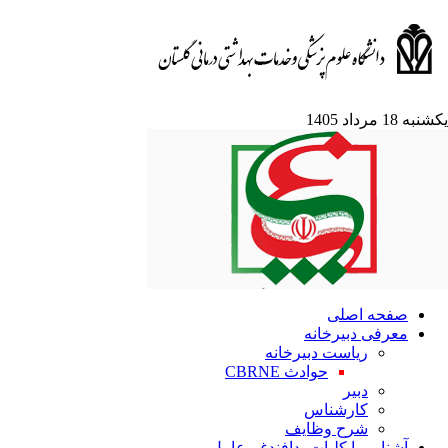
ه 18 مرداد 1405
صفحه اصلی
معرفی دبیرخانه
ریاست دبیرخانه
حوادث CBRNE
دبیر
کارشناس
شرح وظایف
آشنایی با کلیات پدافندغیرعامل