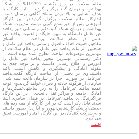
نظام سلامت در روز یکشنبه 9/11/1390 در شبکه
بهداشت و درمان گنبد برگزار گردید. این کارگاه با
هدف آشنایی و بالا بردن سطح آگاهی پرسنل دست
اندارکار نظام سلامت برگزار گردید.در این کارگاه
آموزشی پس از خیرمقدم گویی توسط مدیریت شبکه
بهداشت و درمان شبکه گنبد،دکتر رستمانی دبیر پدافند
غیر عامل دانشگاه به تبیین جایگاه و اهمیت پدافند غیر
عامل در نظام سلامت پرداخت. آشنای
مفاهیم،اهمیت،اهداف،اصول و مبانی پدافند غیر عامل و
همچنین الزامات پدافند غیر عامل در نظام سلامت از
مهمترین موضوعات مباحث مطرح شده بوده است.
دکتر رستمانی مهمترین محور پدافند غیر عامل را
آموزش و اطلاع رسانی دانست و بر توجه جدی به
مقوله آمادگی و پیشگیری و کاهش آسیب تاکید
داشتند.وی در بخشی از مباحث کارگاه گفت:پدافند
غیرعامل در صورت اجرا در سازمان،باعث بیمه شدن
سازمان از هرگونه حادثه و بحران خواهد گردید.وی توجه
عمده پدافند غیرعامل را به زیر ساختها،عملکردها و
آمادگی جامعه و مراکز ثقل دانست. در این کارگاه
فراگیرندگان،با پدافند غیرعامل در فضای سایبری آشنا
شدند،قابل ذکر است که در این کارگاه از همه رده های
خدمتی(پزشک،کارشناس،بهورز و اداری) حضور داشتند
و به شرکت کنندگان در این کارگاه امتیاز آموزشی تعلق
می گیرد.
ادامه...