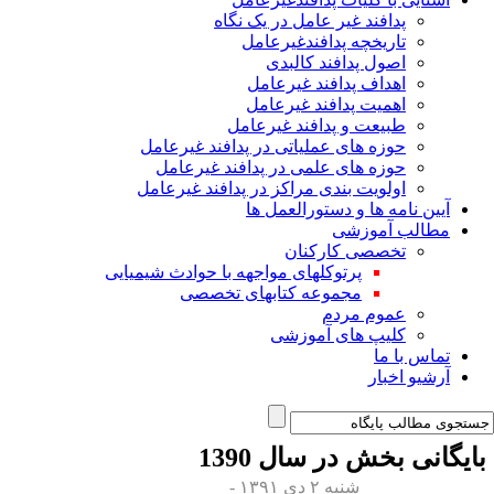
پدافند غیر عامل در یک نگاه
تاریخچه پدافندغیرعامل
اصول پدافند کالبدی
اهداف پدافند غیرعامل
اهمیت پدافند غیرعامل
طبیعت و پدافند غیرعامل
حوزه های عملیاتی در پدافند غیرعامل
حوزه های علمی در پدافند غیرعامل
اولویت بندی مراکز در پدافند غیرعامل
آیین نامه ها و دستورالعمل ها
مطالب آموزشی
تخصصی کارکنان
پرتوکلهای مواجهه با حوادث شیمیایی
مجموعه کتابهای تخصصی
عموم مردم
کلیپ های آموزشی
تماس با ما
آرشیو اخبار
ایگانی بخش
در سال 1390
شنبه ۲ دی ۱۳۹۱ -