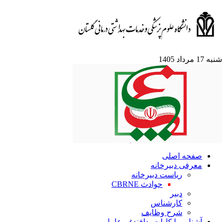
1 مرداد 1405
صفحه اصلی
معرفی دبیرخانه
ریاست دبیرخانه
حوادث CBRNE
دبیر
کارشناس
شرح وظایف
آشنایی با کلیات پدافندغیرعامل