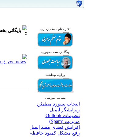
دفتر مقام معظم رهبری
بایگانی ب
وبگاه ریاست جمهوری
وزارت بهداشت
مطالب آموزشی
انتخاب پسورد مطمئن
ویرایشگر ایمیل
تنظیمات Outlook
مدیریت (Spam)
افزایش فضای مفید ایمیل
رفع مشکل کمبود حافظه