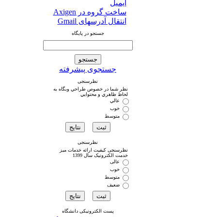
ایمیل
ساخت گروه در Axigen
انتقال آدرسهای Gmail
جستجو در پایگاه
جستجوی پیشرفته
نظرسنجی
نظر شما در خصوص طراحي وبگاه به
لحاظ ظاهري و محتوايي
عالي
خوب
متوسط
نظرسنجی
نظرسنجی کیفیت ارائه خدمات میز
خدمت الکترونیک سال 1399
عالی
خوب
متوسط
ضعیف
پست الکترونیکی دانشگاه