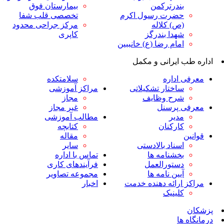
ندرترکمن
بیمارستان فوق
ضرت رسول اکرم
تخصصی قلب شفا
ص) کلاله
مرکز جراحی محدود
هدا بندرگز
کاپری
مام رضا (ع) خانببین
ایرانی و مکمل
داره
سلامتکده
اختار تشکیلاتی
مراکز آموزشی
رح وظایف
مجاز
پرسنل
غیر مجاز
دیر
مطالب آموزشی
ارکنان
کتابچه
مقاله
سناد بالادستی
سایر
خشنامه ها
تماس با اداره
ستورالعمل
فرآیندهای کاری
یین نامه ها
مجموعه تصاویر
رائه دهنده خدمت
اخبار
لینیک
ا