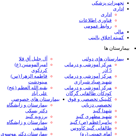
ت پزشکی
داری
ناوری اطلاعات
وابط عمومی
لاق بالینی
ها
ان های دولتی
آل جلیل آق قلا
رکز آموزشی و درمانی
امیرالمومنین (ع)
ر
کردکوی
رکز آموزشی و درمانی
فاطمه الزهرا (س)
هید صیاد شیرازی
مینودشت
رکز آموزشی و درمانی
بقیه الله العظم (عج)
ودکان طالقانی گرگان
علی آباد
لینیک تخصصی و فوق
بیمارستان های خصوصی
خصصی دزیانی
بیمارستان و زایشگاه
هدا گنبد
دکتر بسکی
هید مطهری گنبد
برزویه گنبد
یامبراعظم (ص) گنبد
بیمارستان و زایشگاه
القانی گنبد کاووس
فلسفی
مام خمینی (ره)
بیمارستان دکتر موسوی