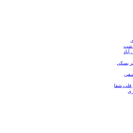
ی
ودشت
آباد
تر بسکی
لسفی
قلب شفا
ری