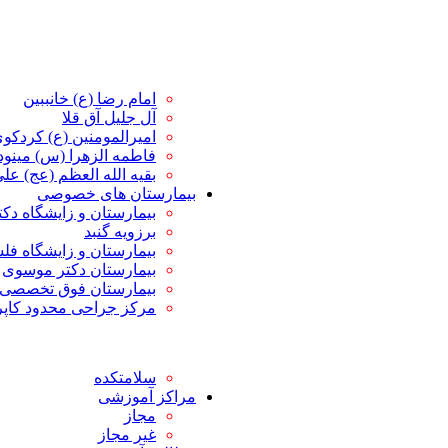
امام رضا (ع) خانببین
آل جلیل آق قلا
امیرالمومنین (ع) کردکو
فاطمه الزهرا (س) مین
بقیه الله العظم (عج) علی 
بیمارستان های خصوصی
بیمارستان و زایشگاه دک
برزویه گنبد
بیمارستان و زایشگاه ف
بیمارستان دکتر موسوی
بیمارستان فوق تخصصی 
مرکز جراحی محدود کاپ
سلامتکده
مراکز آموزشی
مجاز
غیر مجاز