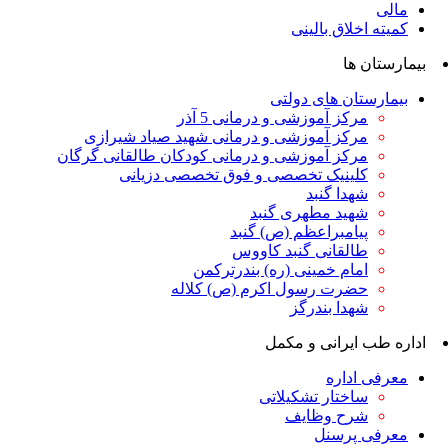
مالی
کمیته اخلاق بالینی
بیمارستان ها
بیمارستان های دولتی
مرکز آموزشی و درمانی 5 آذر
مرکز آموزشی و درمانی شهید صیاد شیرازی
مرکز آموزشی و درمانی کودکان طالقانی گرگان
کلینیک تخصصی و فوق تخصصی دزیانی
شهدا گنبد
شهید مطهری گنبد
پیامبراعظم (ص) گنبد
طالقانی گنبد کاووس
امام خمینی (ره) بندرترکمن
حضرت رسول اکرم (ص) کلاله
شهدا بندرگز
اداره طب ایرانی و مکمل
معرفی اداره
ساختار تشکیلاتی
شرح وظایف
معرفی پرسنل