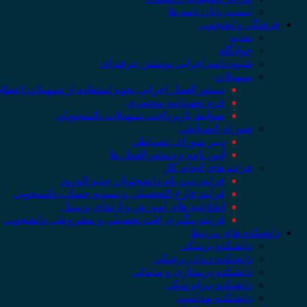
لیست پایان نامه ها
فرهنگی دانشجویی
تغذیه
خوابگاه
شیوه نامه اجرایی پوشش حرفه ای
تسهیلات
دستورالعمل اجرایی نحوه استفاده از تسهیلات اعطا
فرم تعهدنامه محضری
ضوابط بازپرداخت تسهیلات دانشجویان
شورای انضباطی
دبیر شورای انضباطی
آئین نامه و دستورالعمل ها
فرایند های انجام کار
فرایند ثبت نام دانشجویان جدید الورود
فرایند فارغ التحصیلی و تسویه حساب دانشجویی
اطلاعیه های آموزش و ارتقای پرسنل
فرایند پیگیری افت تحصیلی و مشروطی دانشجویی
دانشکده های مرتبط
دانشکده پزشکی
دانشکده دندان پزشکی
دانشکده پرستاری و مامائی
دانشکده پیراپزشکی
دانشکده بهداشت