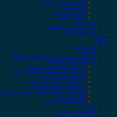
علوم پایه پزشکی (غیرایرانی)
فیزیوپاتولوژی
کاردانی و کارشناسی
تحصیلات تکمیلی
تقویم آموزشی
آیین نامه ها و دستورالعمل ها
فرایندهای انجام کار
EDO
پژوهش
مدیر پژوهش
کتابخانه
آزمایشگاه جامع معاونت تحقیقات فناوری دانشگاه
آیین نامه ها و دستورالعمل ها
آیین نامه سال 1396 دکترای عمومی
آئین نامه تخصیص اعتبار شهریور سال 1400
آئین نامه دانشجویان ارشد
آئین نامه داوری طرح های پژوهشی
دستورالعمل طرح های تحقیقاتی
مقررات آیین نامه های آموزشی مربوط به پایان نامه
فرم ترجمان دانش
مراحل تصویب پایان نامه
فرم ها
فرآیند ثبت پایان نامه
مراکز تحقیقاتی دانشگاه