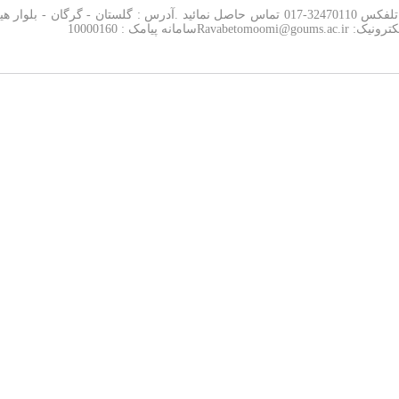
شما می توانید جهت ارتباط با روابط عمومی سازمان ، با تلفکس 32470110-017 تماس حا