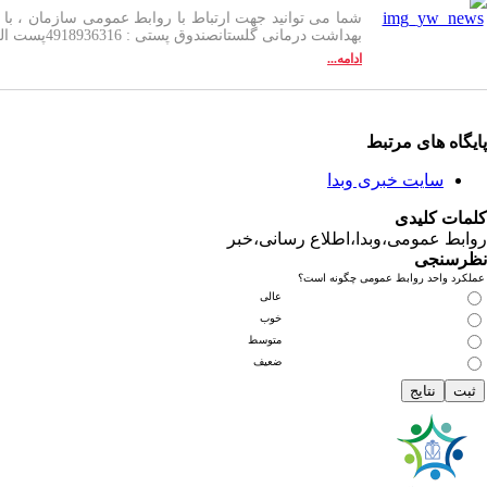
بهداشت درمانی گلستانصندوق پستی : 4918936316پست الکترونیک: Ravabetomoomi@goums.ac.irسامانه پیامک : 10000160
ادامه...
پایگاه های مرتبط
سایت خبری وبدا
کلمات کلیدی
روابط عمومی،وبدا،اطلاع رسانی،خبر
نظرسنجی
عملکرد واحد روابط عمومی چگونه است؟
عالی
خوب
متوسط
ضعیف