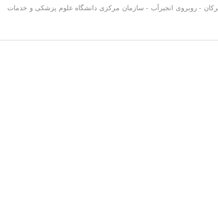
صل نمائید .آدرس : گلستان - گرگان - بلوار هیرکان - روبروی انجیرآب - سازمان مرکزی دانشگاه علوم پزشکی و خدمات