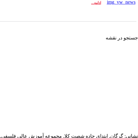
ادامه...
تجو در نقشه
انی: گرگان, ابتدای جاده شصت کلا, مجموعه آموزش عالی فلسفی,