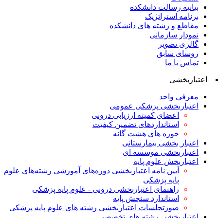
بیانیه رسالت دانشکده
برنامه استراتژیک
مقاطع و رشته های دانشکده
نمودار سازمانی
گالری تصویر
روسای سابق
تماس با ما
اعتباربخشی
معرفی واحد
اعتباربخشی پزشکی عمومی
اعضای کمیته ارزیابی درونی
استانداردهای تضمین کیفیت
حوزه های هشت گانه
اعتبار بخشی بیمارستانی
اعتباربخشی موسسه ای
اعتباربخش علوم پایه
آیین نامه اعتباربخشی دوره‌های آموزشی رشته‌های علوم
پایه پزشکی
راهنمای اعتباربخشی درونی - علوم پایه پزشکی
استاندارد سنجش پایه
صورتجلسات اعتباربخشی رشته های علوم پایه پزشکی
اعتباربخشی رشته های تخصصی