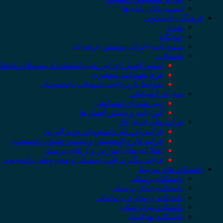
لیست پایان نامه ها
فرهنگی دانشجویی
تغذیه
خوابگاه
شیوه نامه اجرایی پوشش حرفه ای
تسهیلات
دستورالعمل اجرایی نحوه استفاده از تسهیلات اعطا
فرم تعهدنامه محضری
ضوابط بازپرداخت تسهیلات دانشجویان
شورای انضباطی
دبیر شورای انضباطی
آئین نامه و دستورالعمل ها
فرایند های انجام کار
فرایند ثبت نام دانشجویان جدید الورود
فرایند فارغ التحصیلی و تسویه حساب دانشجویی
اطلاعیه های آموزش و ارتقای پرسنل
فرایند پیگیری افت تحصیلی و مشروطی دانشجویی
دانشکده های مرتبط
دانشکده پزشکی
دانشکده دندان پزشکی
دانشکده پرستاری و مامائی
دانشکده پیراپزشکی
دانشکده بهداشت