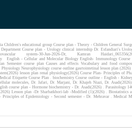
ia Children's educational group Course plan - Theory - Children General Sur
Department Course plan - Urology clinical internship Dr. Esfandiari's Urol
ystem-30-Jun-2026-Dr, Kamran Haidari_065356(2026) Ur
 English - Cellular and Molecular Biology English- Immunology Course
lan Semester course plan Causes and effects Vocabulary and food composi
siology Neurophysiology course outline gasrtointetinal lesson plan (2026) l
stem(2026) lesson plan renal physiology(2026) Course Plan- Principles of P
edical Etiquette Course Plan . biochemistry Course outline - English - Kidne
llular molecules, Dr. Jafari, Dr. Marjani, Dr. Khajeh Niazi, Dr. Asadi(2026
glish course plan - Hormone biochemistry - Dr. Asadi(2026) . Parasitology 
2026) Lesson plan -Dr Sharbatkhori-lab -Modified (1)(2026) . Biostatistics 
- Principles of Epidemiology - Second semester - Dr. Mehravar . Medical M