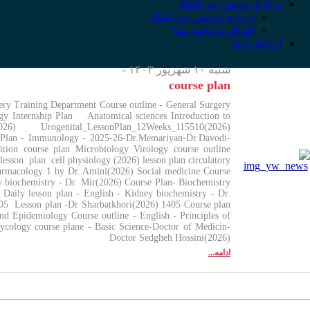
درباره پردیس بین الملل
درباره پردیس بین الملل
اهداف و ماموریتها
ارتباط با ما
شنبه ۱۰ شهریور ۱۴۰۳ -
course plan
gery Training Department Course outline - General Surgery
ogy Internship Plan Anatomical sciences Introduction to
ogenital_LessonPlan_12Weeks_115510(2026)
 Plan - Immunology - 2025-26-Dr.Memariyan-Dr.Davodi-
tion course plan Microbiology Virology course outline
esson plan cell physiology (2026) lesson plan circulatory
harmacology 1 by Dr. Amini(2026) Social medicine Course
y biochemistry - Dr. Mir(2026) Course Plan- Biochemistry
) Daily lesson plan - English - Kidney biochemistry - Dr.
1405 Lesson plan -Dr Sharbatkhori(2026) 1405 Course plan
and Epidemiology Course outline - English - Principles of
ycology course plane - Basic Science-Doctor of Medicin-
Doctor Sedgheh Hossini(2026)
ادامه...