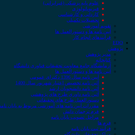
علوم پایه پزشکی (غیرایرانی)
فیزیوپاتولوژی
کاردانی و کارشناسی
تحصیلات تکمیلی
تقویم آموزشی
آیین نامه ها و دستورالعمل ها
فرایندهای انجام کار
EDO
پژوهش
مدیر پژوهش
کتابخانه
آزمایشگاه جامع معاونت تحقیقات فناوری دانشگاه
آیین نامه ها و دستورالعمل ها
آیین نامه سال 1396 دکترای عمومی
آئین نامه تخصیص اعتبار شهریور سال 1400
آئین نامه دانشجویان ارشد
آئین نامه داوری طرح های پژوهشی
دستورالعمل طرح های تحقیقاتی
مقررات آیین نامه های آموزشی مربوط به پایان نامه
فرم ترجمان دانش
مراحل تصویب پایان نامه
فرم ها
فرآیند ثبت پایان نامه
مراکز تحقیقاتی دانشگاه