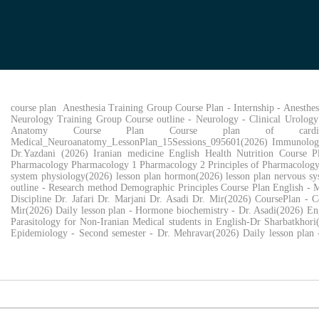
course plan Anesthesia Training Group Course Plan - Internship - Anesthes
Neurology Training Group Course outline - Neurology - Clinical Urology 
Anatomy Course Plan Course plan of cardiovascular s
Medical_Neuroanatomy_LessonPlan_15Sessions_095601(2026) Immunology
Dr.Yazdani (2026) Iranian medicine English Health Nutrition Course P
Pharmacology Pharmacology 1 Pharmacology 2 Principles of Pharmacology Phy
system physiology(2026) lesson plan hormon(2026) lesson plan nervous sy
outline - Research method Demographic Principles Course Plan English - M
Discipline Dr. Jafari Dr. Marjani Dr. Asadi Dr. Mir(2026) CoursePlan - Ce
Mir(2026) Daily lesson plan - Hormone biochemistry - Dr. Asadi(2026) En
Parasitology for Non-Iranian Medical students in English-Dr Sharbatkhori(
Epidemiology - Second semester - Dr. Mehravar(2026) Daily lesson plan 