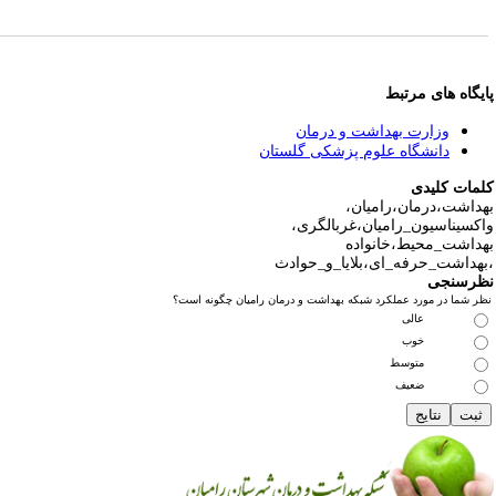
یگاه های مرتبط
وزارت بهداشت و درمان
دانشگاه علوم پزشکی گلستان
مات کلیدی
داشت،درمان،رامیان،
کسیناسیون_رامیان،غربالگری،
داشت_محیط،خانواده
هداشت_حرفه_ای،بلایا_و_حوادث
رسنجی
ر شما در مورد عملکرد شبکه بهداشت و درمان رامیان چگونه است؟
عالی
خوب
متوسط
ضعیف