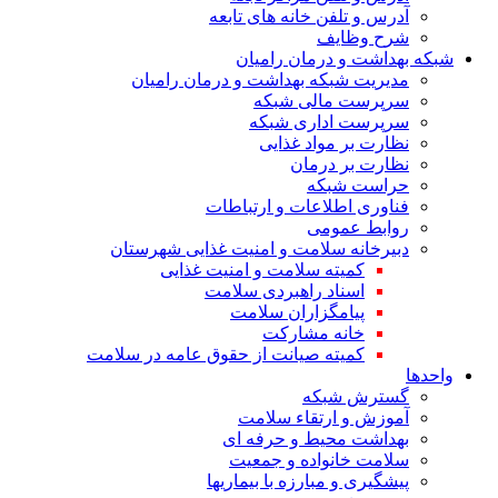
آدرس و تلفن خانه های تابعه
شرح وظایف
شبکه بهداشت و درمان رامیان
مدیریت شبکه بهداشت و درمان رامیان
سرپرست مالی شبکه
سرپرست اداری شبکه
نظارت بر مواد غذایی
نظارت بر درمان
حراست شبکه
فناوری اطلاعات و ارتباطات
روابط عمومی
دبیرخانه سلامت و امنیت غذایی شهرستان
کمیته سلامت و امنیت غذایی
اسناد راهبردی سلامت
پیامگزاران سلامت
خانه مشارکت
کمیته صیانت از حقوق عامه در سلامت
واحدها
گسترش شبکه
آموزش و ارتقاء سلامت
بهداشت محیط و حرفه ای
سلامت خانواده و جمعیت
پیشگیری و مبارزه با بیماریها