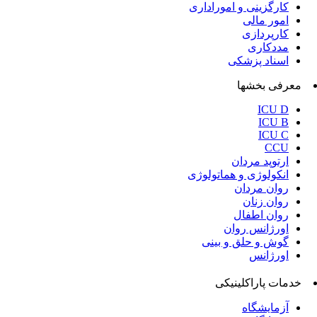
کارگزینی و اموراداری
امور مالی
کارپردازی
مددکاری
اسناد پزشکی
معرفی بخشها
ICU D
ICU B
ICU C
CCU
ارتوپد مردان
انکولوژی و هماتولوژی
روان مردان
روان زنان
روان اطفال
اورژانس روان
گوش و حلق و بینی
اورژانس
خدمات پاراکلینیکی
آزمایشگاه