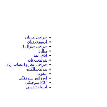
جراحی مردان
ارتوپدی زنان
جراحی جنرال 1
دیالیز
اتاق عمل
جراحی زنان
جراحی مغز و اعصاب زنان
جراحی الکتیو
عفونی
اورژانس سوختگی
ICU سوختگی
ایزوله تنفسی